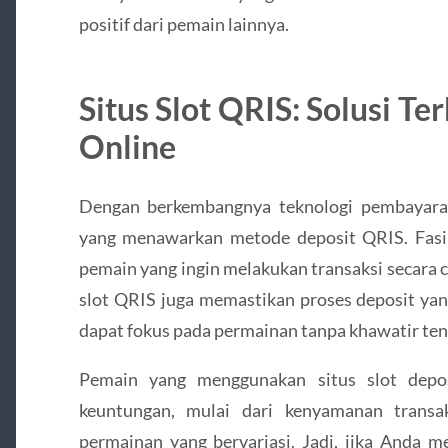
positif dari pemain lainnya.
Situs Slot QRIS: Solusi Te
Online
Dengan berkembangnya teknologi pembayaran 
yang menawarkan metode deposit QRIS. Fasil
pemain yang ingin melakukan transaksi secara 
slot QRIS juga memastikan proses deposit ya
dapat fokus pada permainan tanpa khawatir te
Pemain yang menggunakan situs slot depo
keuntungan, mulai dari kenyamanan transa
permainan yang bervariasi. Jadi, jika Anda me