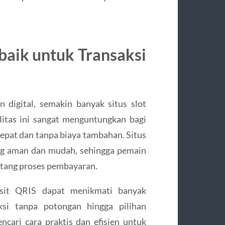
rbaik untuk Transaksi
digital, semakin banyak situs slot
itas ini sangat menguntungkan bagi
cepat dan tanpa biaya tambahan. Situs
ng aman dan mudah, sehingga pemain
ntang proses pembayaran.
sit QRIS dapat menikmati banyak
ksi tanpa potongan hingga pilihan
ncari cara praktis dan efisien untuk