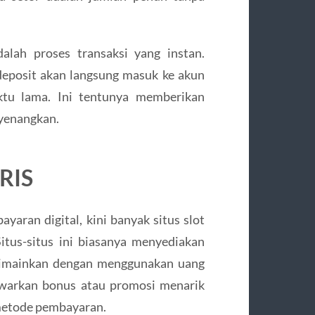
lah proses transaksi yang instan.
eposit akan langsung masuk ke akun
tu lama. Ini tentunya memberikan
yenangkan.
QRIS
aran digital, kini banyak situs slot
tus-situs ini biasanya menyediakan
dimainkan dengan menggunakan uang
nawarkan bonus atau promosi menarik
metode pembayaran.