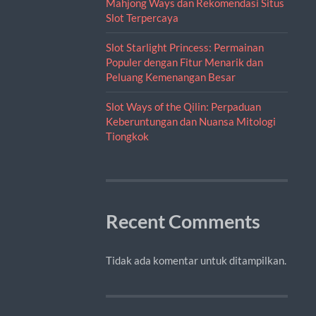
Mahjong Ways dan Rekomendasi Situs
Slot Terpercaya
Slot Starlight Princess: Permainan
Populer dengan Fitur Menarik dan
Peluang Kemenangan Besar
Slot Ways of the Qilin: Perpaduan
Keberuntungan dan Nuansa Mitologi
Tiongkok
Recent Comments
Tidak ada komentar untuk ditampilkan.