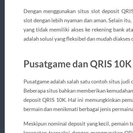
Dengan menggunakan situs slot deposit QRI
slot dengan lebih nyaman dan aman. Selain it
yang tidak memiliki akses ke rekening bank a
adalah solusi yang fleksibel dan mudah diakses o
Pusatgame dan QRIS 10K
Pusatgame adalah salah satu contoh situs judi
Beberapa situs bahkan memberikan kemudahan d
deposit QRIS 10K. Hal ini memungkinkan pema
bermain dan menikmati berbagai jenis permaina
Meskipun nominal deposit yang kecil, pemain 
kecepatan transaksi dengan menggunakan QRI