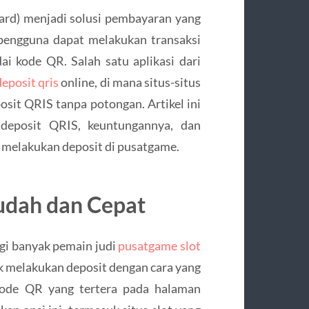
rd) menjadi solusi pembayaran yang
pengguna dapat melakukan transaksi
 kode QR. Salah satu aplikasi dari
deposit qris
online, di mana situs-situs
osit QRIS tanpa potongan. Artikel ini
 deposit QRIS, keuntungannya, dan
melakukan deposit di pusatgame.
udah dan Cepat
agi banyak pemain judi
pusatgame slot
 melakukan deposit dengan cara yang
kode QR yang tertera pada halaman