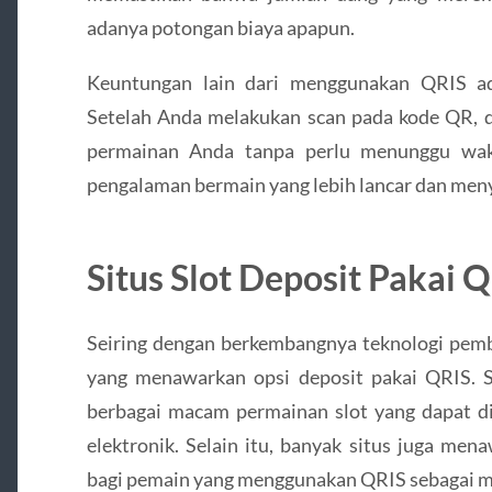
adanya potongan biaya apapun.
Keuntungan lain dari menggunakan QRIS ada
Setelah Anda melakukan scan pada kode QR, d
permainan Anda tanpa perlu menunggu wak
pengalaman bermain yang lebih lancar dan men
Situs Slot Deposit Pakai 
Seiring dengan berkembangnya teknologi pembay
yang menawarkan opsi deposit pakai QRIS. Si
berbagai macam permainan slot yang dapat 
elektronik. Selain itu, banyak situs juga me
bagi pemain yang menggunakan QRIS sebagai 