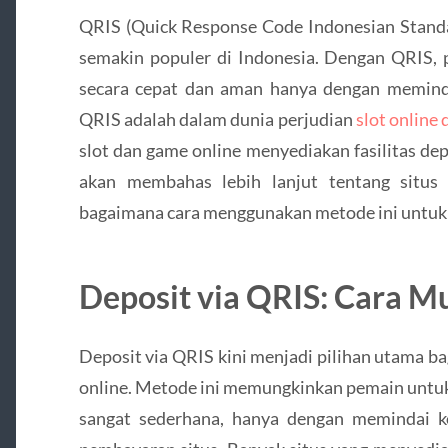
QRIS (Quick Response Code Indonesian Standa
semakin populer di Indonesia. Dengan QRIS, 
secara cepat dan aman hanya dengan memindai
QRIS adalah dalam dunia perjudian
slot online 
slot dan game online menyediakan fasilitas dep
akan membahas lebih lanjut tentang situs
bagaimana cara menggunakan metode ini untuk 
Deposit via QRIS: Cara M
Deposit via QRIS kini menjadi pilihan utama b
online. Metode ini memungkinkan pemain untuk
sangat sederhana, hanya dengan memindai 