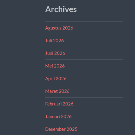
Archives
Agustus 2026
Juli 2026
Juni 2026
Mei 2026
April 2026
Maret 2026
Februari 2026
Januari 2026
Desember 2025