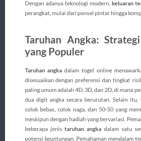
Dengan adanya teknologi modern,
keluaran te
perangkat, mulai dari ponsel pintar hingga kom
Taruhan Angka: Strateg
yang Populer
Taruhan angka
dalam togel online menawark
disesuaikan dengan preferensi dan tingkat ris
paling umum adalah 4D, 3D, dan 2D, di mana pe
dua digit angka secara berurutan. Selain itu,
colok bebas, colok naga, dan 50-50 yang mem
meskipun dengan hadiah yang bervariasi. Pema
beberapa jenis
taruhan angka
dalam satu se
potensi keuntungan. Pemahaman mendalam tent