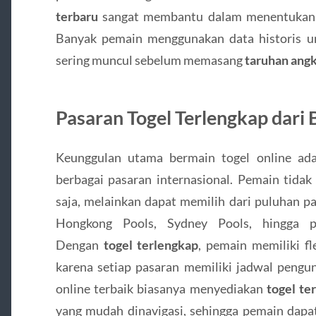
terbaru
sangat membantu dalam menentukan 
Banyak pemain menggunakan data historis u
sering muncul sebelum memasang
taruhan ang
Pasaran Togel Terlengkap dari
Keunggulan utama bermain togel online ad
berbagai pasaran internasional. Pemain tidak 
saja, melainkan dapat memilih dari puluhan pa
Hongkong Pools, Sydney Pools, hingga pa
Dengan
togel terlengkap
, pemain memiliki fl
karena setiap pasaran memiliki jadwal pengun
online terbaik biasanya menyediakan
togel te
yang mudah dinavigasi, sehingga pemain dapat