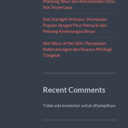
Mahjong Ways dan Rekomendasi Situs
Slot Terpercaya
Slot Starlight Princess: Permainan
Populer dengan Fitur Menarik dan
Peluang Kemenangan Besar
Slot Ways of the Qilin: Perpaduan
Keberuntungan dan Nuansa Mitologi
Tiongkok
Recent Comments
Tidak ada komentar untuk ditampilkan.