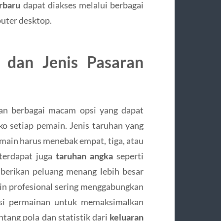
rbaru
dapat diakses melalui berbagai
puter desktop.
i dan Jenis Pasaran
an berbagai macam opsi yang dapat
iko setiap pemain. Jenis taruhan yang
main harus menebak empat, tiga, atau
 terdapat juga
taruhan angka
seperti
berikan peluang menang lebih besar
in profesional sering menggabungkan
si permainan untuk memaksimalkan
ang pola dan statistik dari
keluaran