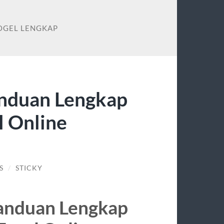
OGEL LENGKAP
anduan Lengkap
l Online
S
/
STICKY
Panduan Lengkap