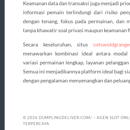
Keamanan data dan transaksi juga menjadi prio
informasi pemain terlindungi dari risiko pe
dengan tenang, fokus pada permainan, dan
tanpa khawatir soal privasi maupun keamanan fi
Secara keseluruhan, situs
cotswoldgrange
menawarkan kombinasi ideal antara modal 
variasi permainan lengkap, layanan pelanggan
Semua ini menjadikannya platform ideal bagi sia
dengan pengalaman menyenangkan dan peluang
© 2026
DUMPLINGDELIVER.COM/ – AGEN SLOT ONL
TERPERCAYA