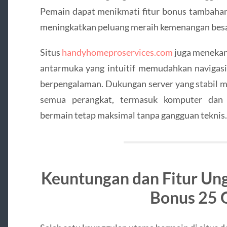
Pemain dapat menikmati fitur bonus tambahan,
meningkatkan peluang meraih kemenangan besa
Situs
handyhomeproservices.com
juga menekan
antarmuka yang intuitif memudahkan navigas
berpengalaman. Dukungan server yang stabil m
semua perangkat, termasuk komputer dan 
bermain tetap maksimal tanpa gangguan teknis.
Keuntungan dan Fitur Ung
Bonus 25 