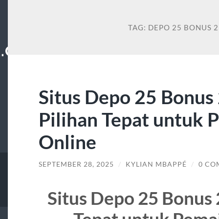
TAG:
DEPO 25 BONUS 
R.COM/
Situs Depo 25 Bonus 
Pilihan Tepat untuk 
Online
SEPTEMBER 28, 2025
/
KYLIAN MBAPPÉ
/
0 CO
Situs Depo 25 Bonus 
Tepat untuk Pemai