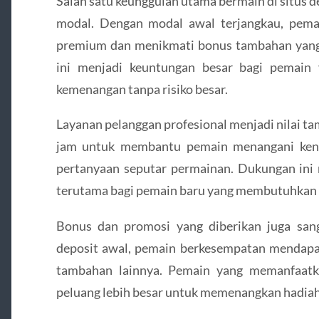
Salah satu keunggulan utama bermain di situs d
modal. Dengan modal awal terjangkau, pema
premium dan menikmati bonus tambahan yang
ini menjadi keuntungan besar bagi pemain
kemenangan tanpa risiko besar.
Layanan pelanggan profesional menjadi nilai ta
jam untuk membantu pemain menangani kenda
pertanyaan seputar permainan. Dukungan in
terutama bagi pemain baru yang membutuhkan p
Bonus dan promosi yang diberikan juga san
deposit awal, pemain berkesempatan mendapat
tambahan lainnya. Pemain yang memanfaatka
peluang lebih besar untuk memenangkan hadiah