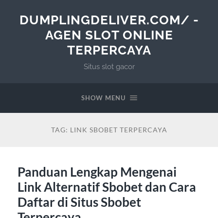
DUMPLINGDELIVER.COM/ -
AGEN SLOT ONLINE
TERPERCAYA
Situs slot gacor
SHOW MENU
TAG:
LINK SBOBET TERPERCAYA
Panduan Lengkap Mengenai
Link Alternatif Sbobet dan Cara
Daftar di Situs Sbobet
Terpercaya