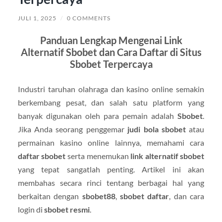
JULI 1, 2025
/
0 COMMENTS
Panduan Lengkap Mengenai Link
Alternatif Sbobet dan Cara Daftar di Situs
Sbobet Terpercaya
Industri taruhan olahraga dan kasino online semakin
berkembang pesat, dan salah satu platform yang
banyak digunakan oleh para pemain adalah
Sbobet
.
Jika Anda seorang penggemar
judi bola sbobet
atau
permainan kasino online lainnya, memahami cara
daftar sbobet
serta menemukan
link alternatif sbobet
yang tepat sangatlah penting. Artikel ini akan
membahas secara rinci tentang berbagai hal yang
berkaitan dengan
sbobet88
,
sbobet daftar
, dan cara
login di
sbobet resmi
.