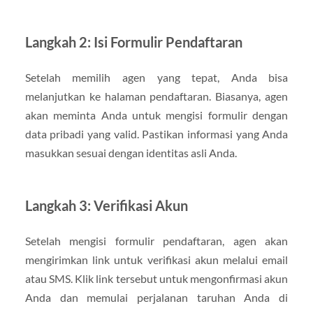
Langkah 2: Isi Formulir Pendaftaran
Setelah memilih agen yang tepat, Anda bisa
melanjutkan ke halaman pendaftaran. Biasanya, agen
akan meminta Anda untuk mengisi formulir dengan
data pribadi yang valid. Pastikan informasi yang Anda
masukkan sesuai dengan identitas asli Anda.
Langkah 3: Verifikasi Akun
Setelah mengisi formulir pendaftaran, agen akan
mengirimkan link untuk verifikasi akun melalui email
atau SMS. Klik link tersebut untuk mengonfirmasi akun
Anda dan memulai perjalanan taruhan Anda di