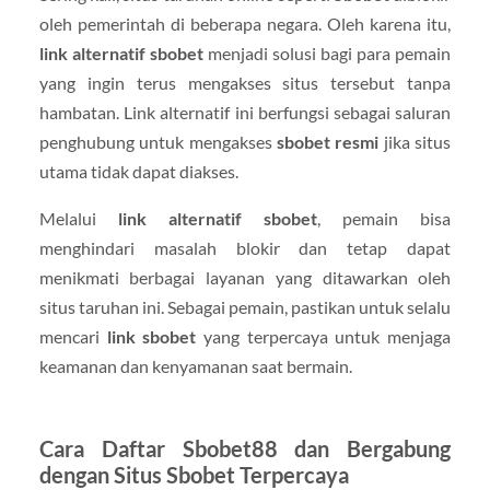
oleh pemerintah di beberapa negara. Oleh karena itu,
link alternatif sbobet
menjadi solusi bagi para pemain
yang ingin terus mengakses situs tersebut tanpa
hambatan. Link alternatif ini berfungsi sebagai saluran
penghubung untuk mengakses
sbobet resmi
jika situs
utama tidak dapat diakses.
Melalui
link alternatif sbobet
, pemain bisa
menghindari masalah blokir dan tetap dapat
menikmati berbagai layanan yang ditawarkan oleh
situs taruhan ini. Sebagai pemain, pastikan untuk selalu
mencari
link sbobet
yang terpercaya untuk menjaga
keamanan dan kenyamanan saat bermain.
Cara Daftar Sbobet88 dan Bergabung
dengan Situs Sbobet Terpercaya