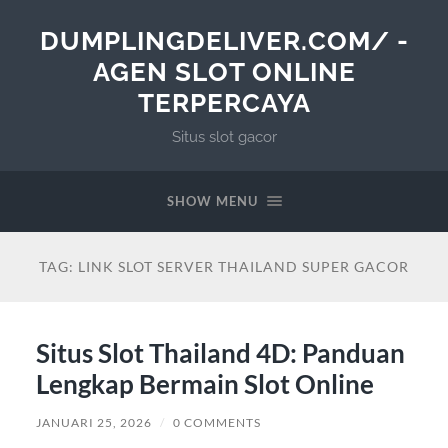
DUMPLINGDELIVER.COM/ -
AGEN SLOT ONLINE
TERPERCAYA
Situs slot gacor
SHOW MENU
TAG:
LINK SLOT SERVER THAILAND SUPER GACOR
Situs Slot Thailand 4D: Panduan
Lengkap Bermain Slot Online
JANUARI 25, 2026
/
0 COMMENTS