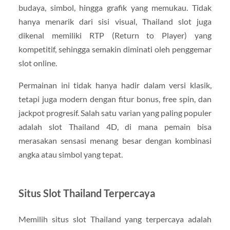
budaya, simbol, hingga grafik yang memukau. Tidak
hanya menarik dari sisi visual, Thailand slot juga
dikenal memiliki RTP (Return to Player) yang
kompetitif, sehingga semakin diminati oleh penggemar
slot online.
Permainan ini tidak hanya hadir dalam versi klasik,
tetapi juga modern dengan fitur bonus, free spin, dan
jackpot progresif. Salah satu varian yang paling populer
adalah slot Thailand 4D, di mana pemain bisa
merasakan sensasi menang besar dengan kombinasi
angka atau simbol yang tepat.
Situs Slot Thailand Terpercaya
Memilih situs slot Thailand yang terpercaya adalah