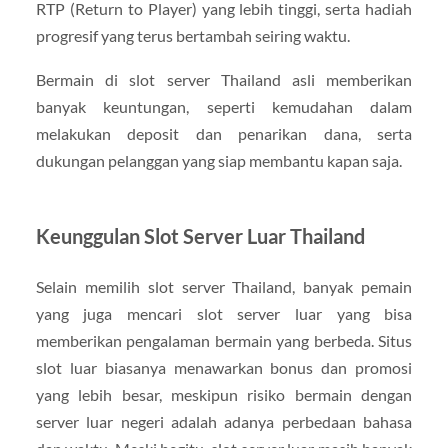
RTP (Return to Player) yang lebih tinggi, serta hadiah
progresif yang terus bertambah seiring waktu.
Bermain di slot server Thailand asli memberikan
banyak keuntungan, seperti kemudahan dalam
melakukan deposit dan penarikan dana, serta
dukungan pelanggan yang siap membantu kapan saja.
Keunggulan Slot Server Luar Thailand
Selain memilih slot server Thailand, banyak pemain
yang juga mencari slot server luar yang bisa
memberikan pengalaman bermain yang berbeda. Situs
slot luar biasanya menawarkan bonus dan promosi
yang lebih besar, meskipun risiko bermain dengan
server luar negeri adalah adanya perbedaan bahasa