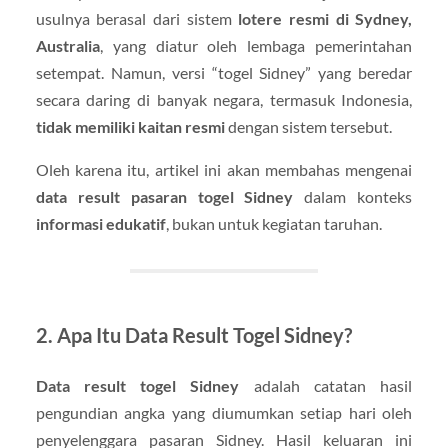
usulnya berasal dari sistem
lotere resmi di Sydney,
Australia
, yang diatur oleh lembaga pemerintahan
setempat. Namun, versi “togel Sidney” yang beredar
secara daring di banyak negara, termasuk Indonesia,
tidak memiliki kaitan resmi
dengan sistem tersebut.
Oleh karena itu, artikel ini akan membahas mengenai
data result pasaran togel Sidney
dalam konteks
informasi edukatif
, bukan untuk kegiatan taruhan.
2. Apa Itu Data Result Togel Sidney?
Data result togel Sidney
adalah catatan hasil
pengundian angka yang diumumkan setiap hari oleh
penyelenggara pasaran Sidney. Hasil keluaran ini