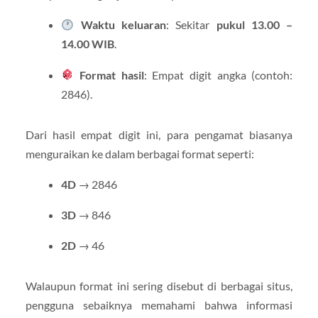
Waktu keluaran
: Sekitar
pukul 13.00 –
14.00 WIB
.
Format hasil
: Empat digit angka (contoh:
2846).
Dari hasil empat digit ini, para pengamat biasanya
menguraikan ke dalam berbagai format seperti:
4D
→ 2846
3D
→ 846
2D
→ 46
Walaupun format ini sering disebut di berbagai situs,
pengguna sebaiknya memahami bahwa informasi