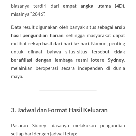
biasanya terdiri dari
empat angka utama (4D)
,
misalnya “2846”.
Data result digunakan oleh banyak situs sebagai
arsip
hasil pengundian harian
, sehingga masyarakat dapat
melihat
rekap hasil dari hari ke hari
. Namun, penting
untuk diingat bahwa situs-situs tersebut
tidak
berafiliasi dengan lembaga resmi lotere Sydney
,
melainkan beroperasi secara independen di dunia
maya.
3. Jadwal dan Format Hasil Keluaran
Pasaran Sidney biasanya melakukan pengundian
setiap hari dengan jadwal tetap: