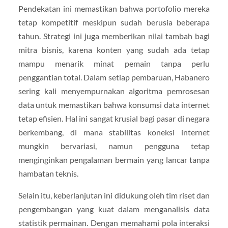
Pendekatan ini memastikan bahwa portofolio mereka
tetap kompetitif meskipun sudah berusia beberapa
tahun. Strategi ini juga memberikan nilai tambah bagi
mitra bisnis, karena konten yang sudah ada tetap
mampu menarik minat pemain tanpa perlu
penggantian total. Dalam setiap pembaruan, Habanero
sering kali menyempurnakan algoritma pemrosesan
data untuk memastikan bahwa konsumsi data internet
tetap efisien. Hal ini sangat krusial bagi pasar di negara
berkembang, di mana stabilitas koneksi internet
mungkin bervariasi, namun pengguna tetap
menginginkan pengalaman bermain yang lancar tanpa
hambatan teknis.
Selain itu, keberlanjutan ini didukung oleh tim riset dan
pengembangan yang kuat dalam menganalisis data
statistik permainan. Dengan memahami pola interaksi