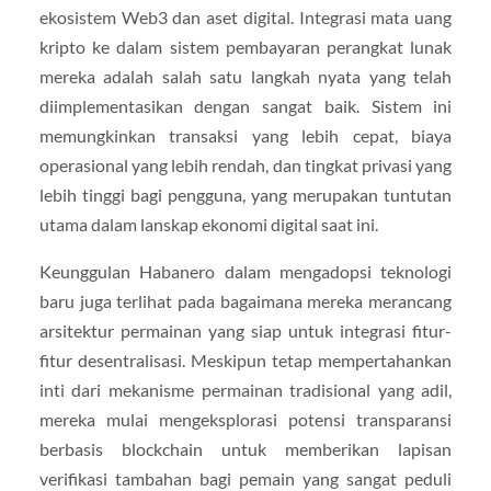
ekosistem Web3 dan aset digital. Integrasi mata uang
kripto ke dalam sistem pembayaran perangkat lunak
mereka adalah salah satu langkah nyata yang telah
diimplementasikan dengan sangat baik. Sistem ini
memungkinkan transaksi yang lebih cepat, biaya
operasional yang lebih rendah, dan tingkat privasi yang
lebih tinggi bagi pengguna, yang merupakan tuntutan
utama dalam lanskap ekonomi digital saat ini.
Keunggulan Habanero dalam mengadopsi teknologi
baru juga terlihat pada bagaimana mereka merancang
arsitektur permainan yang siap untuk integrasi fitur-
fitur desentralisasi. Meskipun tetap mempertahankan
inti dari mekanisme permainan tradisional yang adil,
mereka mulai mengeksplorasi potensi transparansi
berbasis blockchain untuk memberikan lapisan
verifikasi tambahan bagi pemain yang sangat peduli