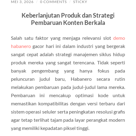
MEI 3, 2026
/
0 COMMENTS
/
STICKY
Keberlanjutan Produk dan Strategi
Pembaruan Konten Berkala
Salah satu faktor yang menjaga relevansi slot
demo
habanero
gacor hari ini dalam industri yang bergerak
sangat cepat adalah strategi manajemen siklus hidup
produk mereka yang sangat terencana. Tidak seperti
banyak pengembang yang hanya fokus pada
peluncuran judul baru, Habanero secara rutin
melakukan pembaruan pada judul-judul lama mereka.
Pembaruan ini mencakup optimasi kode untuk
memastikan kompatibilitas dengan versi terbaru dari
sistem operasi seluler serta peningkatan resolusi grafis
agar tetap terlihat tajam pada layar perangkat modern
yang memiliki kepadatan piksel tinggi.