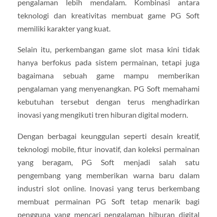
pengalaman lebih mendalam. Kombinasi antara
teknologi dan kreativitas membuat game PG Soft
memiliki karakter yang kuat.
Selain itu, perkembangan game slot masa kini tidak
hanya berfokus pada sistem permainan, tetapi juga
bagaimana sebuah game mampu memberikan
pengalaman yang menyenangkan. PG Soft memahami
kebutuhan tersebut dengan terus menghadirkan
inovasi yang mengikuti tren hiburan digital modern.
Dengan berbagai keunggulan seperti desain kreatif,
teknologi mobile, fitur inovatif, dan koleksi permainan
yang beragam, PG Soft menjadi salah satu
pengembang yang memberikan warna baru dalam
industri slot online. Inovasi yang terus berkembang
membuat permainan PG Soft tetap menarik bagi
pengguna yang mencari pengalaman hiburan digital