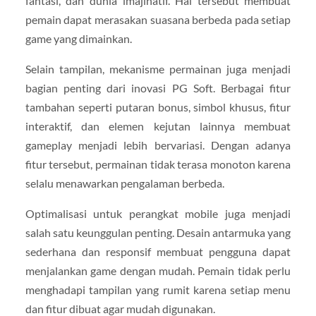
fantasi, dan dunia imajinatif. Hal tersebut membuat
pemain dapat merasakan suasana berbeda pada setiap
game yang dimainkan.
Selain tampilan, mekanisme permainan juga menjadi
bagian penting dari inovasi PG Soft. Berbagai fitur
tambahan seperti putaran bonus, simbol khusus, fitur
interaktif, dan elemen kejutan lainnya membuat
gameplay menjadi lebih bervariasi. Dengan adanya
fitur tersebut, permainan tidak terasa monoton karena
selalu menawarkan pengalaman berbeda.
Optimalisasi untuk perangkat mobile juga menjadi
salah satu keunggulan penting. Desain antarmuka yang
sederhana dan responsif membuat pengguna dapat
menjalankan game dengan mudah. Pemain tidak perlu
menghadapi tampilan yang rumit karena setiap menu
dan fitur dibuat agar mudah digunakan.