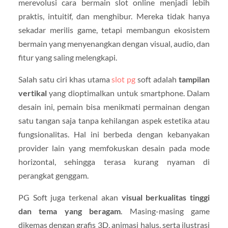
merevolusi cara bermain slot online menjadi lebih
praktis, intuitif, dan menghibur. Mereka tidak hanya
sekadar merilis game, tetapi membangun ekosistem
bermain yang menyenangkan dengan visual, audio, dan
fitur yang saling melengkapi.
Salah satu ciri khas utama
slot pg
soft adalah
tampilan
vertikal
yang dioptimalkan untuk smartphone. Dalam
desain ini, pemain bisa menikmati permainan dengan
satu tangan saja tanpa kehilangan aspek estetika atau
fungsionalitas. Hal ini berbeda dengan kebanyakan
provider lain yang memfokuskan desain pada mode
horizontal, sehingga terasa kurang nyaman di
perangkat genggam.
PG Soft juga terkenal akan
visual berkualitas tinggi
dan tema yang beragam
. Masing-masing game
dikemas dengan grafis 3D, animasi halus, serta ilustrasi