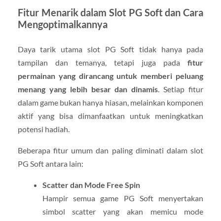
Fitur Menarik dalam Slot PG Soft dan Cara
Mengoptimalkannya
Daya tarik utama slot PG Soft tidak hanya pada
tampilan dan temanya, tetapi juga pada
fitur
permainan yang dirancang untuk memberi peluang
menang yang lebih besar dan dinamis
. Setiap fitur
dalam game bukan hanya hiasan, melainkan komponen
aktif yang bisa dimanfaatkan untuk meningkatkan
potensi hadiah.
Beberapa fitur umum dan paling diminati dalam slot
PG Soft antara lain:
Scatter dan Mode Free Spin
Hampir semua game PG Soft menyertakan
simbol scatter yang akan memicu mode