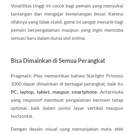
Volatilitas tinggi ini cocok bagi pemain yang menyukai
tantangan dan mengejar kemenangan besar. Karena
sifatnya yang tidak stabil, game ini sangat menarik bagi
pemain berpengalaman maupun yang ingin mencoba
sensasi baru dalam dunia slot online.
Bisa Dimainkan di Semua Perangkat
Pragmatic Play memastikan bahwa Starlight Princess
1000 dapat dimainkan di berbagai perangkat, baik itu
PC, laptop, tablet, maupun smartphone
. Antarmuka
yang responsif membuat pengalaman bermain tetap
optimal, baik dalam posisi layar vertikal maupun
horizontal.
Dengan desain visual yang memanjakan mata, efek