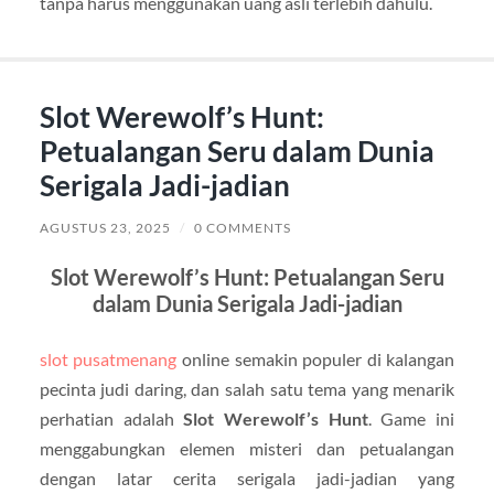
tanpa harus menggunakan uang asli terlebih dahulu.
Slot Werewolf’s Hunt:
Petualangan Seru dalam Dunia
Serigala Jadi-jadian
AGUSTUS 23, 2025
/
0 COMMENTS
Slot Werewolf’s Hunt: Petualangan Seru
dalam Dunia Serigala Jadi-jadian
slot pusatmenang
online semakin populer di kalangan
pecinta judi daring, dan salah satu tema yang menarik
perhatian adalah
Slot Werewolf’s Hunt
. Game ini
menggabungkan elemen misteri dan petualangan
dengan latar cerita serigala jadi-jadian yang