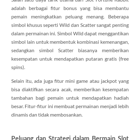
adalah berbagai fitur bonus yang bisa membantu
pemain meningkatkan peluang menang. Beberapa
simbol khusus seperti Wild dan Scatter sangat penting
dalam permainan ini. Simbol Wild dapat menggantikan
simbol lain untuk membentuk kombinasi kemenangan,
sedangkan simbol Scatter biasanya memberikan
kesempatan untuk mendapatkan putaran gratis (free
spins).
Selain itu, ada juga fitur mini game atau jackpot yang
bisa diaktifkan secara acak, memberikan kesempatan
tambahan bagi pemain untuk mendapatkan hadiah
besar. Fitur-fitur ini membuat permainan menjadi lebih
dinamis dan tidak membosankan.
Peluang dan Strategi dalam Bermain Slot