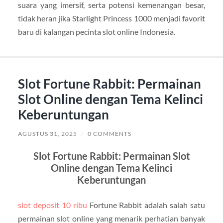
suara yang imersif, serta potensi kemenangan besar,
tidak heran jika Starlight Princess 1000 menjadi favorit
baru di kalangan pecinta slot online Indonesia.
Slot Fortune Rabbit: Permainan
Slot Online dengan Tema Kelinci
Keberuntungan
AGUSTUS 31, 2025
/
0 COMMENTS
Slot Fortune Rabbit: Permainan Slot
Online dengan Tema Kelinci
Keberuntungan
slot deposit 10 ribu
Fortune Rabbit adalah salah satu
permainan slot online yang menarik perhatian banyak