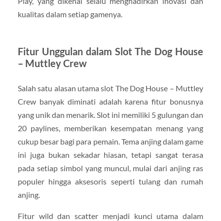
Play, yang dikenal selalu menghadirkan inovasi dan
kualitas dalam setiap gamenya.
Fitur Unggulan dalam Slot The Dog House
– Muttley Crew
Salah satu alasan utama slot The Dog House – Muttley
Crew banyak diminati adalah karena fitur bonusnya
yang unik dan menarik. Slot ini memiliki 5 gulungan dan
20 paylines, memberikan kesempatan menang yang
cukup besar bagi para pemain. Tema anjing dalam game
ini juga bukan sekadar hiasan, tetapi sangat terasa
pada setiap simbol yang muncul, mulai dari anjing ras
populer hingga aksesoris seperti tulang dan rumah
anjing.
Fitur wild dan scatter menjadi kunci utama dalam