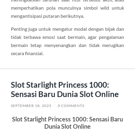
memperhatikan pola munculnya simbol wild untuk
mengantisipasi putaran berikutnya.
Penting juga untuk mengatur modal dengan bijak dan
tidak terbawa emosi saat bermain, agar pengalaman
bermain tetap menyenangkan dan tidak merugikan
secara finansial.
Slot Starlight Princess 1000:
Sensasi Baru Dunia Slot Online
SEPTEMBER 18, 2025
/
0 COMMENTS
Slot Starlight Princess 1000: Sensasi Baru
Dunia Slot Online