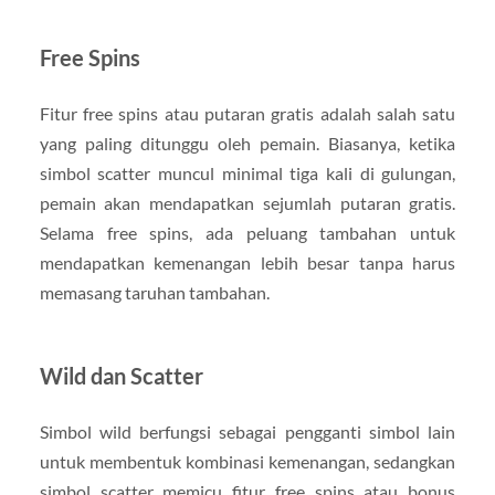
Free Spins
Fitur free spins atau putaran gratis adalah salah satu
yang paling ditunggu oleh pemain. Biasanya, ketika
simbol scatter muncul minimal tiga kali di gulungan,
pemain akan mendapatkan sejumlah putaran gratis.
Selama free spins, ada peluang tambahan untuk
mendapatkan kemenangan lebih besar tanpa harus
memasang taruhan tambahan.
Wild dan Scatter
Simbol wild berfungsi sebagai pengganti simbol lain
untuk membentuk kombinasi kemenangan, sedangkan
simbol scatter memicu fitur free spins atau bonus