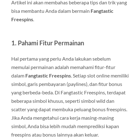
Artikel ini akan membahas beberapa tips dan trik yang
bisa membantu Anda dalam bermain
Fangtastic
Freespins
.
1.
Pahami Fitur Permainan
Hal pertama yang perlu Anda lakukan sebelum
memulai permainan adalah memahami fitur-fitur
dalam
Fangtastic Freespins
. Setiap slot online memiliki
simbol, garis pembayaran (paylines), dan fitur bonus
yang berbeda-beda. Di Fangtastic Freespins, terdapat
beberapa simbol khusus, seperti simbol wild dan
scatter yang dapat membuka peluang bonus freespins.
Jika Anda mengetahui cara kerja masing-masing
simbol, Anda bisa lebih mudah memprediksi kapan
freespins atau bonus lainnya akan keluar.