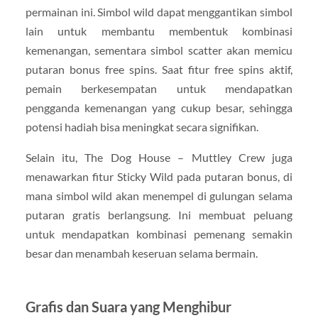
permainan ini. Simbol wild dapat menggantikan simbol
lain untuk membantu membentuk kombinasi
kemenangan, sementara simbol scatter akan memicu
putaran bonus free spins. Saat fitur free spins aktif,
pemain berkesempatan untuk mendapatkan
pengganda kemenangan yang cukup besar, sehingga
potensi hadiah bisa meningkat secara signifikan.
Selain itu, The Dog House – Muttley Crew juga
menawarkan fitur Sticky Wild pada putaran bonus, di
mana simbol wild akan menempel di gulungan selama
putaran gratis berlangsung. Ini membuat peluang
untuk mendapatkan kombinasi pemenang semakin
besar dan menambah keseruan selama bermain.
Grafis dan Suara yang Menghibur