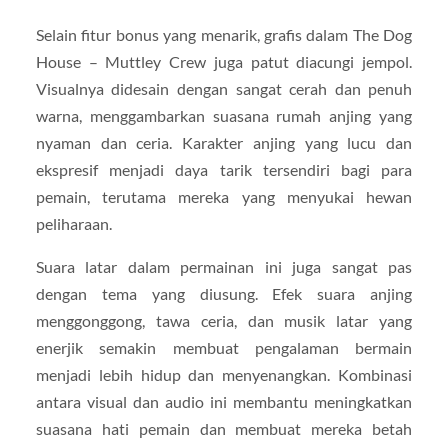
Selain fitur bonus yang menarik, grafis dalam The Dog
House – Muttley Crew juga patut diacungi jempol.
Visualnya didesain dengan sangat cerah dan penuh
warna, menggambarkan suasana rumah anjing yang
nyaman dan ceria. Karakter anjing yang lucu dan
ekspresif menjadi daya tarik tersendiri bagi para
pemain, terutama mereka yang menyukai hewan
peliharaan.
Suara latar dalam permainan ini juga sangat pas
dengan tema yang diusung. Efek suara anjing
menggonggong, tawa ceria, dan musik latar yang
enerjik semakin membuat pengalaman bermain
menjadi lebih hidup dan menyenangkan. Kombinasi
antara visual dan audio ini membantu meningkatkan
suasana hati pemain dan membuat mereka betah