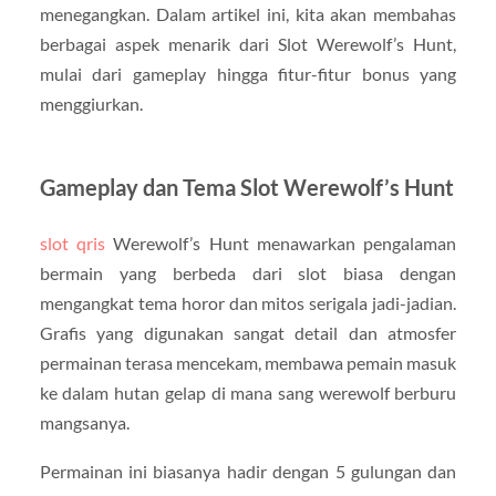
menegangkan. Dalam artikel ini, kita akan membahas
berbagai aspek menarik dari Slot Werewolf’s Hunt,
mulai dari gameplay hingga fitur-fitur bonus yang
menggiurkan.
Gameplay dan Tema Slot Werewolf’s Hunt
slot qris
Werewolf’s Hunt menawarkan pengalaman
bermain yang berbeda dari slot biasa dengan
mengangkat tema horor dan mitos serigala jadi-jadian.
Grafis yang digunakan sangat detail dan atmosfer
permainan terasa mencekam, membawa pemain masuk
ke dalam hutan gelap di mana sang werewolf berburu
mangsanya.
Permainan ini biasanya hadir dengan 5 gulungan dan