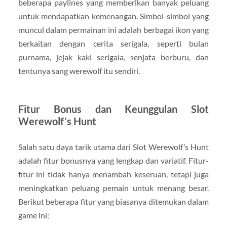
beberapa paylines yang memberikan banyak peluang
untuk mendapatkan kemenangan. Simbol-simbol yang
muncul dalam permainan ini adalah berbagai ikon yang
berkaitan dengan cerita serigala, seperti bulan
purnama, jejak kaki serigala, senjata berburu, dan
tentunya sang werewolf itu sendiri.
Fitur Bonus dan Keunggulan Slot
Werewolf’s Hunt
Salah satu daya tarik utama dari Slot Werewolf’s Hunt
adalah fitur bonusnya yang lengkap dan variatif. Fitur-
fitur ini tidak hanya menambah keseruan, tetapi juga
meningkatkan peluang pemain untuk menang besar.
Berikut beberapa fitur yang biasanya ditemukan dalam
game ini: