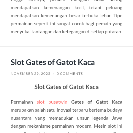
mendapatkan kemenangan kecil, tetapi peluang
mendapatkan kemenangan besar terbuka lebar. Tipe
permainan seperti ini sangat cocok bagi pemain yang
menyukai tantangan dan ketegangan di setiap putaran.
Slot Gates of Gatot Kaca
NOVEMBER 29, 2025
/
0 COMMENTS
Slot Gates of Gatot Kaca
Permainan
slot pusatwin
Gates of Gatot Kaca
merupakan salah satu inovasi terbaru bertema budaya
nusantara yang memadukan unsur legenda Jawa
dengan mekanisme permainan modern. Mesin slot ini