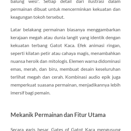
balung wesi”. Setiap detail dari ilustrasi dalam
permainan dibuat untuk mencerminkan kekuatan dan
keagungan tokoh tersebut.
Latar belakang permainan biasanya menggambarkan
kerajaan megah atau dunia langit yang identik dengan
kekuatan terbang Gatot Kaca. Efek animasi ringan,
seperti kilatan petir atau cahaya magis, menambahkan
nuansa heroik dan mitologis. Elemen warna didominasi
emas, merah, dan biru, membuat desain keseluruhan
terlihat megah dan cerah. Kombinasi audio epik juga
memperkuat suasana permainan, menjadikannya lebih
imersif bagi pemain.
Mekanik Permainan dan Fitur Utama
Secara garis besar, Gates of Gatot Kaca mengusung