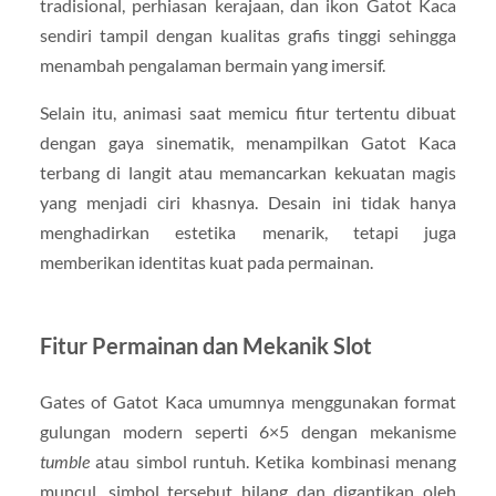
tradisional, perhiasan kerajaan, dan ikon Gatot Kaca
sendiri tampil dengan kualitas grafis tinggi sehingga
menambah pengalaman bermain yang imersif.
Selain itu, animasi saat memicu fitur tertentu dibuat
dengan gaya sinematik, menampilkan Gatot Kaca
terbang di langit atau memancarkan kekuatan magis
yang menjadi ciri khasnya. Desain ini tidak hanya
menghadirkan estetika menarik, tetapi juga
memberikan identitas kuat pada permainan.
Fitur Permainan dan Mekanik Slot
Gates of Gatot Kaca umumnya menggunakan format
gulungan modern seperti 6×5 dengan mekanisme
tumble
atau simbol runtuh. Ketika kombinasi menang
muncul, simbol tersebut hilang dan digantikan oleh