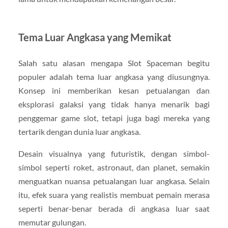
Tema Luar Angkasa yang Memikat
Salah satu alasan mengapa Slot Spaceman begitu
populer adalah tema luar angkasa yang diusungnya.
Konsep ini memberikan kesan petualangan dan
eksplorasi galaksi yang tidak hanya menarik bagi
penggemar game slot, tetapi juga bagi mereka yang
tertarik dengan dunia luar angkasa.
Desain visualnya yang futuristik, dengan simbol-
simbol seperti roket, astronaut, dan planet, semakin
menguatkan nuansa petualangan luar angkasa. Selain
itu, efek suara yang realistis membuat pemain merasa
seperti benar-benar berada di angkasa luar saat
memutar gulungan.