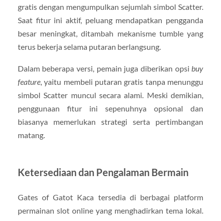
gratis dengan mengumpulkan sejumlah simbol Scatter.
Saat fitur ini aktif, peluang mendapatkan pengganda
besar meningkat, ditambah mekanisme tumble yang
terus bekerja selama putaran berlangsung.
Dalam beberapa versi, pemain juga diberikan opsi
buy
feature
, yaitu membeli putaran gratis tanpa menunggu
simbol Scatter muncul secara alami. Meski demikian,
penggunaan fitur ini sepenuhnya opsional dan
biasanya memerlukan strategi serta pertimbangan
matang.
Ketersediaan dan Pengalaman Bermain
Gates of Gatot Kaca tersedia di berbagai platform
permainan slot online yang menghadirkan tema lokal.