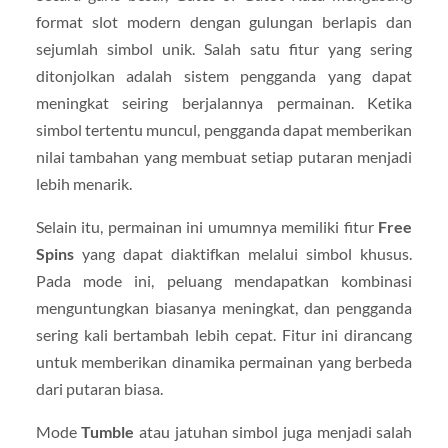
format slot modern dengan gulungan berlapis dan
sejumlah simbol unik. Salah satu fitur yang sering
ditonjolkan adalah sistem pengganda yang dapat
meningkat seiring berjalannya permainan. Ketika
simbol tertentu muncul, pengganda dapat memberikan
nilai tambahan yang membuat setiap putaran menjadi
lebih menarik.
Selain itu, permainan ini umumnya memiliki fitur
Free
Spins
yang dapat diaktifkan melalui simbol khusus.
Pada mode ini, peluang mendapatkan kombinasi
menguntungkan biasanya meningkat, dan pengganda
sering kali bertambah lebih cepat. Fitur ini dirancang
untuk memberikan dinamika permainan yang berbeda
dari putaran biasa.
Mode
Tumble
atau jatuhan simbol juga menjadi salah