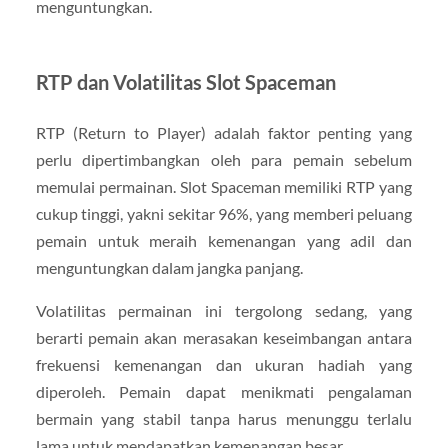
menguntungkan.
RTP dan Volatilitas Slot Spaceman
RTP (Return to Player) adalah faktor penting yang
perlu dipertimbangkan oleh para pemain sebelum
memulai permainan. Slot Spaceman memiliki RTP yang
cukup tinggi, yakni sekitar 96%, yang memberi peluang
pemain untuk meraih kemenangan yang adil dan
menguntungkan dalam jangka panjang.
Volatilitas permainan ini tergolong sedang, yang
berarti pemain akan merasakan keseimbangan antara
frekuensi kemenangan dan ukuran hadiah yang
diperoleh. Pemain dapat menikmati pengalaman
bermain yang stabil tanpa harus menunggu terlalu
lama untuk mendapatkan kemenangan besar.