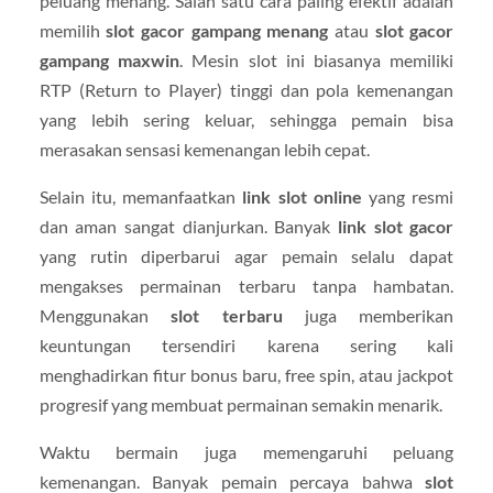
peluang menang. Salah satu cara paling efektif adalah
memilih
slot gacor gampang menang
atau
slot gacor
gampang maxwin
. Mesin slot ini biasanya memiliki
RTP (Return to Player) tinggi dan pola kemenangan
yang lebih sering keluar, sehingga pemain bisa
merasakan sensasi kemenangan lebih cepat.
Selain itu, memanfaatkan
link slot online
yang resmi
dan aman sangat dianjurkan. Banyak
link slot gacor
yang rutin diperbarui agar pemain selalu dapat
mengakses permainan terbaru tanpa hambatan.
Menggunakan
slot terbaru
juga memberikan
keuntungan tersendiri karena sering kali
menghadirkan fitur bonus baru, free spin, atau jackpot
progresif yang membuat permainan semakin menarik.
Waktu bermain juga memengaruhi peluang
kemenangan. Banyak pemain percaya bahwa
slot