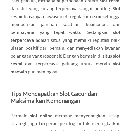
Bagi pemula, memahami perbedaan antara
slot resmi
dan slot yang kurang terpercaya sangat penting.
Slot
resmi
biasanya diawasi oleh regulator resmi sehingga
memberikan jaminan keadilan, keamanan, dan
pembayaran yang tepat waktu. Sedangkan
slot
terpercaya
adalah situs yang memiliki reputasi baik,
ulasan positif dari pemain, dan menyediakan layanan
pelanggan yang responsif. Dengan bermain di
situs slot
resmi
dan terpercaya, peluang untuk meraih
slot
maxwin
pun meningkat.
Tips Mendapatkan Slot Gacor dan
Maksimalkan Kemenangan
Bermain
slot online
memang menyenangkan, tetapi
strategi juga berperan penting untuk meningkatkan