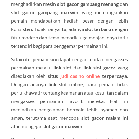
menghadirkan mesin
slot gacor gampang menang
dan
slot gacor gampang maxwin
yang memungkinkan
pemain mendapatkan hadiah besar dengan lebih
konsisten. Tidak hanya itu, adanya
slot terbaru
dengan
fitur modern dan tema menarik juga menjadi daya tarik
tersendiri bagi para penggemar permainan ini.
Selain itu, pemain kini dapat dengan mudah mengakses
permainan melalui
link slot
dan
link slot gacor
yang
disediakan oleh
situs
judi casino online
terpercaya
.
Dengan adanya
link slot online
, para pemain tidak
perlu khawatir tentang keamanan atau kesulitan dalam
mengakses permainan favorit mereka. Hal ini
menjadikan pengalaman bermain lebih nyaman dan
aman, terutama saat mencoba
slot gacor malam ini
atau mengejar
slot gacor maxwin
.