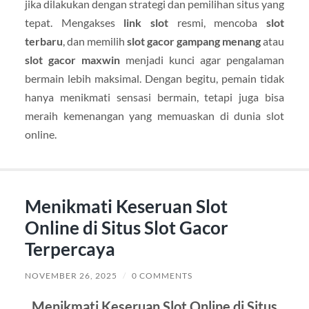
jika dilakukan dengan strategi dan pemilihan situs yang
tepat. Mengakses
link slot
resmi, mencoba
slot
terbaru
, dan memilih
slot gacor gampang menang
atau
slot gacor maxwin
menjadi kunci agar pengalaman
bermain lebih maksimal. Dengan begitu, pemain tidak
hanya menikmati sensasi bermain, tetapi juga bisa
meraih kemenangan yang memuaskan di dunia slot
online.
Menikmati Keseruan Slot
Online di Situs Slot Gacor
Terpercaya
NOVEMBER 26, 2025
/
0 COMMENTS
Menikmati Keseruan Slot Online di Situs