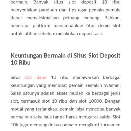
bermain. Banyak situs slot deposit 10 ribu
menyediakan panduan dan tips agar pemain pemula
dapat memaksimalkan peluang menang. Bahkan,
beberapa platform menambahkan fitur demo slot
untuk latihan sebelum melakukan deposit asli.
Keuntungan Bermain di Situs Slot Deposit
10 Ribu
Situs
slot dana
10 ribu menawarkan berbagai
keuntungan yang membuat pemain semakin nyaman.
Salah satunya adalah akses mudah ke berbagai jenis
slot, termasuk slot 10 ribu dan slot 10000. Dengan
modal yang terjangkau, pemain bisa mencoba banyak
permainan sekaligus tanpa harus menguras saldo. Slot
10k juga memungkinkan pemain mengikuti turnamen