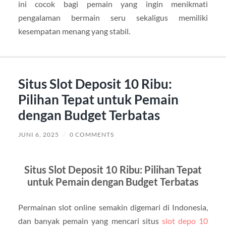
ini cocok bagi pemain yang ingin menikmati
pengalaman bermain seru sekaligus memiliki
kesempatan menang yang stabil.
Situs Slot Deposit 10 Ribu:
Pilihan Tepat untuk Pemain
dengan Budget Terbatas
JUNI 6, 2025
/
0 COMMENTS
Situs Slot Deposit 10 Ribu: Pilihan Tepat
untuk Pemain dengan Budget Terbatas
Permainan slot online semakin digemari di Indonesia,
dan banyak pemain yang mencari situs
slot depo 10