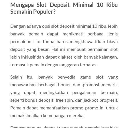
Mengapa Slot Deposit Minimal 10 Ribu
Semakin Populer?
Dengan adanya opsi slot deposit minimal 10 ribu, lebih
banyak pemain dapat menikmati berbagai jenis
permainan slot tanpa harus mengkhawatirkan biaya
deposit yang besar. Hal ini membuat permainan slot
lebih inklusif dan dapat diakses oleh banyak kalangan,
termasuk pemain dengan anggaran terbatas.
Selain itu, banyak penyedia game slot yang
menawarkan berbagai bonus dan promosi menarik
yang dapat meningkatkan pengalaman bermain,
seperti bonus deposit, free spin, dan jackpot progresif.
Pemain dapat memanfaatkan promo-promo ini untuk
memaksimalkan kemenangan mereka.
Dengan nominal deposit yang rendah, pemain juga bisa