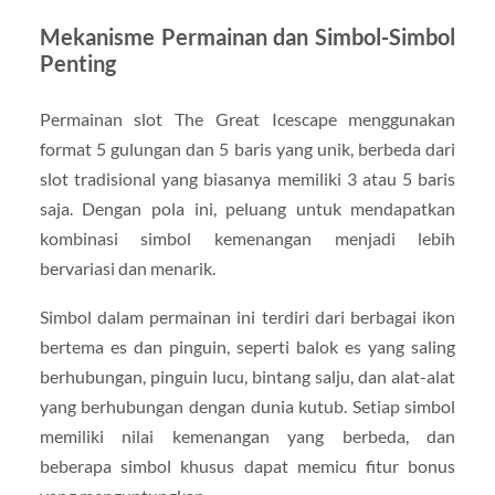
Mekanisme Permainan dan Simbol-Simbol
Penting
Permainan slot The Great Icescape menggunakan
format 5 gulungan dan 5 baris yang unik, berbeda dari
slot tradisional yang biasanya memiliki 3 atau 5 baris
saja. Dengan pola ini, peluang untuk mendapatkan
kombinasi simbol kemenangan menjadi lebih
bervariasi dan menarik.
Simbol dalam permainan ini terdiri dari berbagai ikon
bertema es dan pinguin, seperti balok es yang saling
berhubungan, pinguin lucu, bintang salju, dan alat-alat
yang berhubungan dengan dunia kutub. Setiap simbol
memiliki nilai kemenangan yang berbeda, dan
beberapa simbol khusus dapat memicu fitur bonus