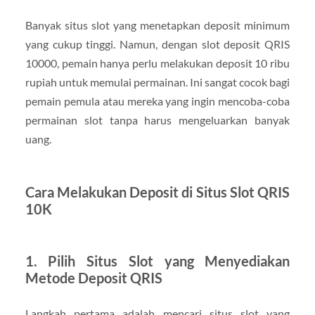
Banyak situs slot yang menetapkan deposit minimum
yang cukup tinggi. Namun, dengan slot deposit QRIS
10000, pemain hanya perlu melakukan deposit 10 ribu
rupiah untuk memulai permainan. Ini sangat cocok bagi
pemain pemula atau mereka yang ingin mencoba-coba
permainan slot tanpa harus mengeluarkan banyak
uang.
Cara Melakukan Deposit di Situs Slot QRIS
10K
1. Pilih Situs Slot yang Menyediakan
Metode Deposit QRIS
Langkah pertama adalah mencari situs slot yang