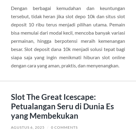
Dengan berbagai kemudahan dan keuntungan
tersebut, tidak heran jika slot depo 10k dan situs slot
deposit 10 ribu terus menjadi pilihan utama. Pemain
bisa memulai dari modal kecil, mencoba banyak variasi
permainan, hingga berpotensi meraih kemenangan
besar. Slot deposit dana 10k menjadi solusi tepat bagi
siapa saja yang ingin menikmati hiburan slot online
dengan cara yang aman, praktis, dan menyenangkan.
Slot The Great Icescape:
Petualangan Seru di Dunia Es
yang Membekukan
AGUSTUS 6, 2025
/
0 COMMENTS