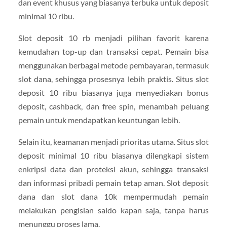
dan event khusus yang biasanya terbuka untuk deposit
minimal 10 ribu.
Slot deposit 10 rb menjadi pilihan favorit karena
kemudahan top-up dan transaksi cepat. Pemain bisa
menggunakan berbagai metode pembayaran, termasuk
slot dana, sehingga prosesnya lebih praktis. Situs slot
deposit 10 ribu biasanya juga menyediakan bonus
deposit, cashback, dan free spin, menambah peluang
pemain untuk mendapatkan keuntungan lebih.
Selain itu, keamanan menjadi prioritas utama. Situs slot
deposit minimal 10 ribu biasanya dilengkapi sistem
enkripsi data dan proteksi akun, sehingga transaksi
dan informasi pribadi pemain tetap aman. Slot deposit
dana dan slot dana 10k mempermudah pemain
melakukan pengisian saldo kapan saja, tanpa harus
menunggu proses lama.