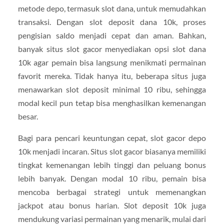
metode depo, termasuk slot dana, untuk memudahkan
transaksi. Dengan slot deposit dana 10k, proses
pengisian saldo menjadi cepat dan aman. Bahkan,
banyak situs slot gacor menyediakan opsi slot dana
10k agar pemain bisa langsung menikmati permainan
favorit mereka. Tidak hanya itu, beberapa situs juga
menawarkan slot deposit minimal 10 ribu, sehingga
modal kecil pun tetap bisa menghasilkan kemenangan
besar.
Bagi para pencari keuntungan cepat, slot gacor depo
10k menjadi incaran. Situs slot gacor biasanya memiliki
tingkat kemenangan lebih tinggi dan peluang bonus
lebih banyak. Dengan modal 10 ribu, pemain bisa
mencoba berbagai strategi untuk memenangkan
jackpot atau bonus harian. Slot deposit 10k juga
mendukung variasi permainan yang menarik, mulai dari