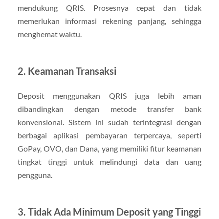
mendukung QRIS. Prosesnya cepat dan tidak
memerlukan informasi rekening panjang, sehingga
menghemat waktu.
2. Keamanan Transaksi
Deposit menggunakan QRIS juga lebih aman
dibandingkan dengan metode transfer bank
konvensional. Sistem ini sudah terintegrasi dengan
berbagai aplikasi pembayaran terpercaya, seperti
GoPay, OVO, dan Dana, yang memiliki fitur keamanan
tingkat tinggi untuk melindungi data dan uang
pengguna.
3. Tidak Ada Minimum Deposit yang Tinggi