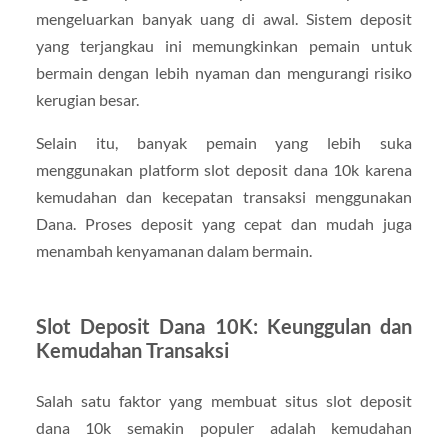
mengeluarkan banyak uang di awal. Sistem deposit
yang terjangkau ini memungkinkan pemain untuk
bermain dengan lebih nyaman dan mengurangi risiko
kerugian besar.
Selain itu, banyak pemain yang lebih suka
menggunakan platform slot deposit dana 10k karena
kemudahan dan kecepatan transaksi menggunakan
Dana. Proses deposit yang cepat dan mudah juga
menambah kenyamanan dalam bermain.
Slot Deposit Dana 10K: Keunggulan dan
Kemudahan Transaksi
Salah satu faktor yang membuat situs slot deposit
dana 10k semakin populer adalah kemudahan