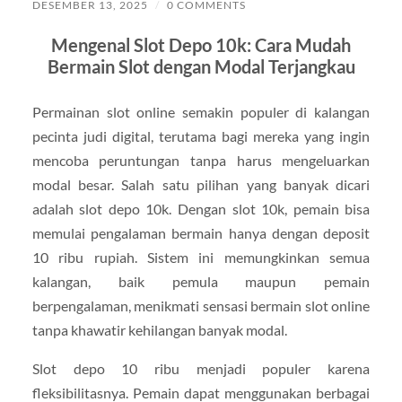
DESEMBER 13, 2025
/
0 COMMENTS
Mengenal Slot Depo 10k: Cara Mudah
Bermain Slot dengan Modal Terjangkau
Permainan slot online semakin populer di kalangan
pecinta judi digital, terutama bagi mereka yang ingin
mencoba peruntungan tanpa harus mengeluarkan
modal besar. Salah satu pilihan yang banyak dicari
adalah slot depo 10k. Dengan slot 10k, pemain bisa
memulai pengalaman bermain hanya dengan deposit
10 ribu rupiah. Sistem ini memungkinkan semua
kalangan, baik pemula maupun pemain
berpengalaman, menikmati sensasi bermain slot online
tanpa khawatir kehilangan banyak modal.
Slot depo 10 ribu menjadi populer karena
fleksibilitasnya. Pemain dapat menggunakan berbagai