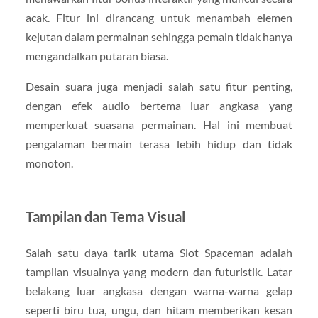
acak. Fitur ini dirancang untuk menambah elemen
kejutan dalam permainan sehingga pemain tidak hanya
mengandalkan putaran biasa.
Desain suara juga menjadi salah satu fitur penting,
dengan efek audio bertema luar angkasa yang
memperkuat suasana permainan. Hal ini membuat
pengalaman bermain terasa lebih hidup dan tidak
monoton.
Tampilan dan Tema Visual
Salah satu daya tarik utama Slot Spaceman adalah
tampilan visualnya yang modern dan futuristik. Latar
belakang luar angkasa dengan warna-warna gelap
seperti biru tua, ungu, dan hitam memberikan kesan