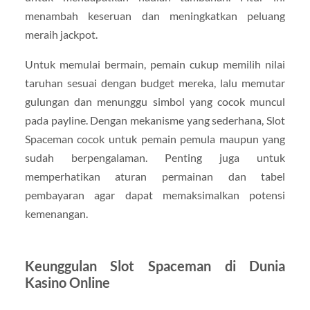
menambah keseruan dan meningkatkan peluang
meraih jackpot.
Untuk memulai bermain, pemain cukup memilih nilai
taruhan sesuai dengan budget mereka, lalu memutar
gulungan dan menunggu simbol yang cocok muncul
pada payline. Dengan mekanisme yang sederhana, Slot
Spaceman cocok untuk pemain pemula maupun yang
sudah berpengalaman. Penting juga untuk
memperhatikan aturan permainan dan tabel
pembayaran agar dapat memaksimalkan potensi
kemenangan.
Keunggulan Slot Spaceman di Dunia
Kasino Online