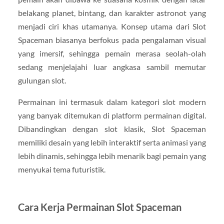
belakang planet, bintang, dan karakter astronot yang
menjadi ciri khas utamanya. Konsep utama dari Slot
Spaceman biasanya berfokus pada pengalaman visual
yang imersif, sehingga pemain merasa seolah-olah
sedang menjelajahi luar angkasa sambil memutar
gulungan slot.
Permainan ini termasuk dalam kategori slot modern
yang banyak ditemukan di platform permainan digital.
Dibandingkan dengan slot klasik, Slot Spaceman
memiliki desain yang lebih interaktif serta animasi yang
lebih dinamis, sehingga lebih menarik bagi pemain yang
menyukai tema futuristik.
Cara Kerja Permainan Slot Spaceman