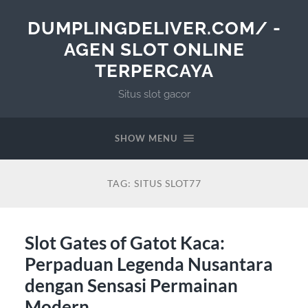
DUMPLINGDELIVER.COM/ -
AGEN SLOT ONLINE
TERPERCAYA
Situs slot gacor
SHOW MENU
TAG:
SITUS SLOT77
Slot Gates of Gatot Kaca:
Perpaduan Legenda Nusantara
dengan Sensasi Permainan
Modern