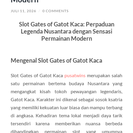
JULI 11, 2026
/
0 COMMENTS
Slot Gates of Gatot Kaca: Perpaduan
Legenda Nusantara dengan Sensasi
Permainan Modern
Mengenal Slot Gates of Gatot Kaca
Slot Gates of Gatot Kaca
pusatwins
merupakan salah
satu permainan bertema budaya Nusantara yang
mengangkat kisah tokoh pewayangan legendaris,
Gatot Kaca. Karakter ini dikenal sebagai sosok ksatria
yang memiliki kekuatan luar biasa dan mampu terbang
di angkasa. Kehadiran tema lokal menjadi daya tarik
tersendiri karena memberikan nuansa berbeda
dibandingkan permainan slot yang umumnya