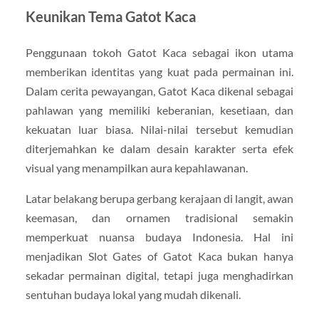
Keunikan Tema Gatot Kaca
Penggunaan tokoh Gatot Kaca sebagai ikon utama
memberikan identitas yang kuat pada permainan ini.
Dalam cerita pewayangan, Gatot Kaca dikenal sebagai
pahlawan yang memiliki keberanian, kesetiaan, dan
kekuatan luar biasa. Nilai-nilai tersebut kemudian
diterjemahkan ke dalam desain karakter serta efek
visual yang menampilkan aura kepahlawanan.
Latar belakang berupa gerbang kerajaan di langit, awan
keemasan, dan ornamen tradisional semakin
memperkuat nuansa budaya Indonesia. Hal ini
menjadikan Slot Gates of Gatot Kaca bukan hanya
sekadar permainan digital, tetapi juga menghadirkan
sentuhan budaya lokal yang mudah dikenali.