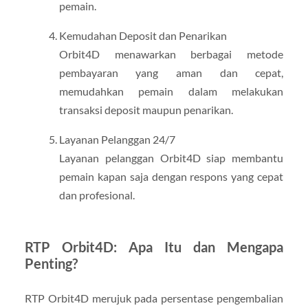
pemain.
Kemudahan Deposit dan Penarikan
Orbit4D menawarkan berbagai metode
pembayaran yang aman dan cepat,
memudahkan pemain dalam melakukan
transaksi deposit maupun penarikan.
Layanan Pelanggan 24/7
Layanan pelanggan Orbit4D siap membantu
pemain kapan saja dengan respons yang cepat
dan profesional.
RTP Orbit4D: Apa Itu dan Mengapa
Penting?
RTP Orbit4D merujuk pada persentase pengembalian