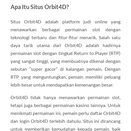
Apa Itu Situs Orbit4D?
Situs Orbit4D adalah platform judi online yang
menawarkan berbagai permainan slot dengan
teknologi terbaru dan fitur-fitur menarik. Salah satu
daya tarik utama dari Orbit4D adalah hadirnya
permainan slot dengan tingkat Return to Player (RTP)
yang sangat tinggi, yang membuatnya dikenal dengan
sebutan “super gacor” di kalangan pemain. Dengan
RTP yang menguntungkan, pemain memiliki peluang
lebih besar untuk mendapatkan kemenangan besar.
Orbit4D tidak hanya menawarkan permainan slot,
tetapi juga berbagai permainan kasino lainnya. Untuk
menikmati permainan ini, pemain perlu daftar Orbit4D
dan login Orbit4D terlebih dahulu. Situs ini dirancang
untuk memberikan kemudahan kepada pemain, baik