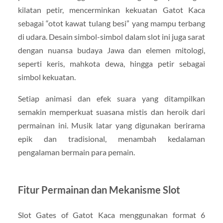
kilatan petir, mencerminkan kekuatan Gatot Kaca
sebagai “otot kawat tulang besi” yang mampu terbang
di udara. Desain simbol-simbol dalam slot ini juga sarat
dengan nuansa budaya Jawa dan elemen mitologi,
seperti keris, mahkota dewa, hingga petir sebagai
simbol kekuatan.
Setiap animasi dan efek suara yang ditampilkan
semakin memperkuat suasana mistis dan heroik dari
permainan ini. Musik latar yang digunakan berirama
epik dan tradisional, menambah kedalaman
pengalaman bermain para pemain.
Fitur Permainan dan Mekanisme Slot
Slot Gates of Gatot Kaca menggunakan format 6