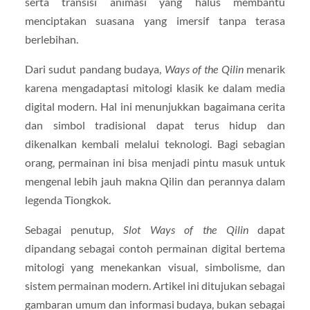
serta transisi animasi yang halus membantu
menciptakan suasana yang imersif tanpa terasa
berlebihan.
Dari sudut pandang budaya,
Ways of the Qilin
menarik
karena mengadaptasi mitologi klasik ke dalam media
digital modern. Hal ini menunjukkan bagaimana cerita
dan simbol tradisional dapat terus hidup dan
dikenalkan kembali melalui teknologi. Bagi sebagian
orang, permainan ini bisa menjadi pintu masuk untuk
mengenal lebih jauh makna Qilin dan perannya dalam
legenda Tiongkok.
Sebagai penutup,
Slot Ways of the Qilin
dapat
dipandang sebagai contoh permainan digital bertema
mitologi yang menekankan visual, simbolisme, dan
sistem permainan modern. Artikel ini ditujukan sebagai
gambaran umum dan informasi budaya, bukan sebagai