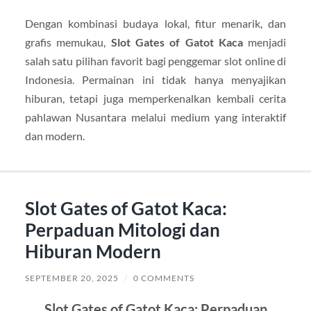
Dengan kombinasi budaya lokal, fitur menarik, dan
grafis memukau,
Slot Gates of Gatot Kaca
menjadi
salah satu pilihan favorit bagi penggemar slot online di
Indonesia. Permainan ini tidak hanya menyajikan
hiburan, tetapi juga memperkenalkan kembali cerita
pahlawan Nusantara melalui medium yang interaktif
dan modern.
Slot Gates of Gatot Kaca:
Perpaduan Mitologi dan
Hiburan Modern
SEPTEMBER 20, 2025
/
0 COMMENTS
Slot Gates of Gatot Kaca: Perpaduan