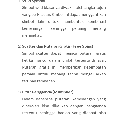
Wild Symbol
Simbol wild biasanya diwakili oleh angka tujuh
yang berkilauan. Simbol ini dapat menggantikan
simbol lain untuk membentuk kombinasi
kemenangan, sehingga peluang menang
meningkat.
Scatter dan Putaran Gratis (Free Spins)
Simbol scatter dapat memicu putaran gratis
ketika muncul dalam jumlah tertentu di layar.
Putaran gratis ini memberikan kesempatan
pemain untuk menang tanpa mengeluarkan
taruhan tambahan.
Fitur Pengganda (Multiplier)
Dalam beberapa putaran, kemenangan yang
diperoleh bisa dikalikan dengan pengganda
tertentu, sehingga hadiah yang didapat bisa