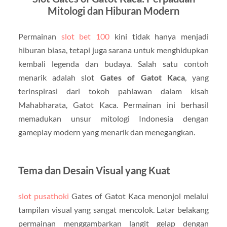
Mitologi dan Hiburan Modern
Permainan
slot bet 100
kini tidak hanya menjadi
hiburan biasa, tetapi juga sarana untuk menghidupkan
kembali legenda dan budaya. Salah satu contoh
menarik adalah slot
Gates of Gatot Kaca
, yang
terinspirasi dari tokoh pahlawan dalam kisah
Mahabharata, Gatot Kaca. Permainan ini berhasil
memadukan unsur mitologi Indonesia dengan
gameplay modern yang menarik dan menegangkan.
Tema dan Desain Visual yang Kuat
slot pusathoki
Gates of Gatot Kaca menonjol melalui
tampilan visual yang sangat mencolok. Latar belakang
permainan menggambarkan langit gelap dengan