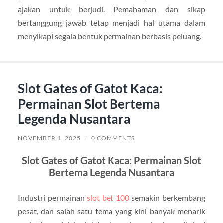
ajakan untuk berjudi. Pemahaman dan sikap
bertanggung jawab tetap menjadi hal utama dalam
menyikapi segala bentuk permainan berbasis peluang.
Slot Gates of Gatot Kaca:
Permainan Slot Bertema
Legenda Nusantara
NOVEMBER 1, 2025
/
0 COMMENTS
Slot Gates of Gatot Kaca: Permainan Slot
Bertema Legenda Nusantara
Industri permainan
slot bet 100
semakin berkembang
pesat, dan salah satu tema yang kini banyak menarik