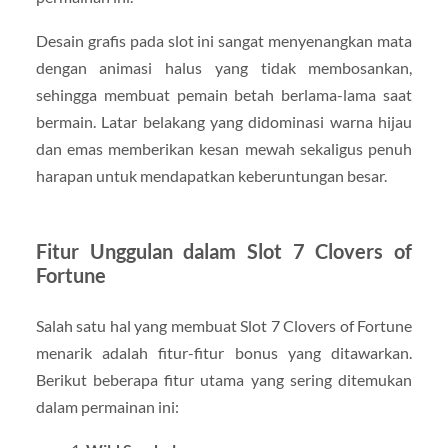
Desain grafis pada slot ini sangat menyenangkan mata
dengan animasi halus yang tidak membosankan,
sehingga membuat pemain betah berlama-lama saat
bermain. Latar belakang yang didominasi warna hijau
dan emas memberikan kesan mewah sekaligus penuh
harapan untuk mendapatkan keberuntungan besar.
Fitur Unggulan dalam Slot 7 Clovers of
Fortune
Salah satu hal yang membuat Slot 7 Clovers of Fortune
menarik adalah fitur-fitur bonus yang ditawarkan.
Berikut beberapa fitur utama yang sering ditemukan
dalam permainan ini: