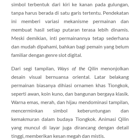
simbol terbentuk dari kiri ke kanan pada gulungan,
tanpa harus berada di satu garis tertentu. Pendekatan
ini memberi variasi mekanisme permainan dan
membuat hasil setiap putaran terasa lebih dinamis.
Meski demikian, inti permainannya tetap sederhana
dan mudah dipahami, bahkan bagi pemain yang belum
familiar dengan genre slot digital.
Dari segi tampilan,
Ways of the Qilin
menonjolkan
desain visual bernuansa oriental. Latar belakang
permainan biasanya dihiasi ornamen khas Tiongkok,
seperti awan, koin kuno, dan bangunan bergaya klasik.
Warna emas, merah, dan hijau mendominasi tampilan,
mencerminkan simbol keberuntungan dan
kemakmuran dalam budaya Tiongkok. Animasi Qilin
yang muncul di layar juga dirancang dengan detail
tinggi, memberikan kesan megah dan mistis.