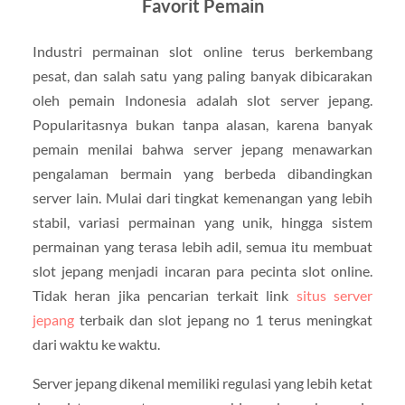
Favorit Pemain
Industri permainan slot online terus berkembang
pesat, dan salah satu yang paling banyak dibicarakan
oleh pemain Indonesia adalah slot server jepang.
Popularitasnya bukan tanpa alasan, karena banyak
pemain menilai bahwa server jepang menawarkan
pengalaman bermain yang berbeda dibandingkan
server lain. Mulai dari tingkat kemenangan yang lebih
stabil, variasi permainan yang unik, hingga sistem
permainan yang terasa lebih adil, semua itu membuat
slot jepang menjadi incaran para pecinta slot online.
Tidak heran jika pencarian terkait link
situs server
jepang
terbaik dan slot jepang no 1 terus meningkat
dari waktu ke waktu.
Server jepang dikenal memiliki regulasi yang lebih ketat