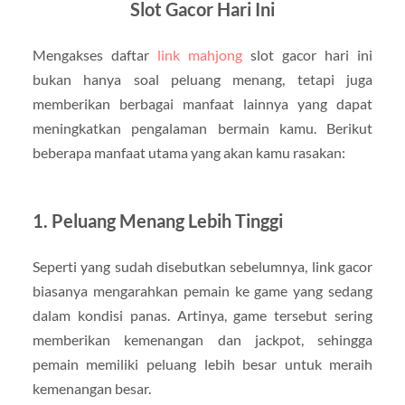
Slot Gacor Hari Ini
Mengakses daftar
link mahjong
slot gacor hari ini
bukan hanya soal peluang menang, tetapi juga
memberikan berbagai manfaat lainnya yang dapat
meningkatkan pengalaman bermain kamu. Berikut
beberapa manfaat utama yang akan kamu rasakan:
1. Peluang Menang Lebih Tinggi
Seperti yang sudah disebutkan sebelumnya, link gacor
biasanya mengarahkan pemain ke game yang sedang
dalam kondisi panas. Artinya, game tersebut sering
memberikan kemenangan dan jackpot, sehingga
pemain memiliki peluang lebih besar untuk meraih
kemenangan besar.