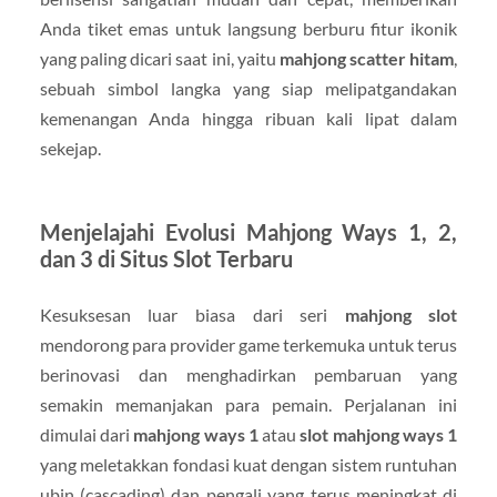
Anda tiket emas untuk langsung berburu fitur ikonik
yang paling dicari saat ini, yaitu
mahjong scatter hitam
,
sebuah simbol langka yang siap melipatgandakan
kemenangan Anda hingga ribuan kali lipat dalam
sekejap.
Menjelajahi Evolusi Mahjong Ways 1, 2,
dan 3 di Situs Slot Terbaru
Kesuksesan luar biasa dari seri
mahjong slot
mendorong para provider game terkemuka untuk terus
berinovasi dan menghadirkan pembaruan yang
semakin memanjakan para pemain. Perjalanan ini
dimulai dari
mahjong ways 1
atau
slot mahjong ways 1
yang meletakkan fondasi kuat dengan sistem runtuhan
ubin (cascading) dan pengali yang terus meningkat di