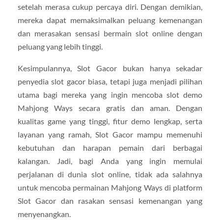
setelah merasa cukup percaya diri. Dengan demikian,
mereka dapat memaksimalkan peluang kemenangan
dan merasakan sensasi bermain slot online dengan
peluang yang lebih tinggi.
Kesimpulannya, Slot Gacor bukan hanya sekadar
penyedia slot gacor biasa, tetapi juga menjadi pilihan
utama bagi mereka yang ingin mencoba slot demo
Mahjong Ways secara gratis dan aman. Dengan
kualitas game yang tinggi, fitur demo lengkap, serta
layanan yang ramah, Slot Gacor mampu memenuhi
kebutuhan dan harapan pemain dari berbagai
kalangan. Jadi, bagi Anda yang ingin memulai
perjalanan di dunia slot online, tidak ada salahnya
untuk mencoba permainan Mahjong Ways di platform
Slot Gacor dan rasakan sensasi kemenangan yang
menyenangkan.