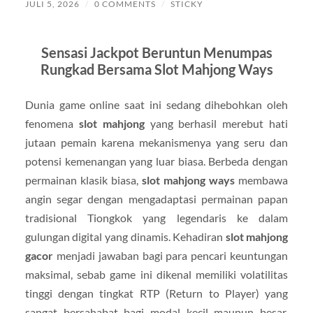
JULI 5, 2026
/
0 COMMENTS
/
STICKY
Sensasi Jackpot Beruntun Menumpas
Rungkad Bersama Slot Mahjong Ways
Dunia game online saat ini sedang dihebohkan oleh
fenomena
slot mahjong
yang berhasil merebut hati
jutaan pemain karena mekanismenya yang seru dan
potensi kemenangan yang luar biasa. Berbeda dengan
permainan klasik biasa,
slot mahjong ways
membawa
angin segar dengan mengadaptasi permainan papan
tradisional Tiongkok yang legendaris ke dalam
gulungan digital yang dinamis. Kehadiran
slot mahjong
gacor
menjadi jawaban bagi para pencari keuntungan
maksimal, sebab game ini dikenal memiliki volatilitas
tinggi dengan tingkat RTP (Return to Player) yang
sangat bersahabat bagi modal kecil maupun besar.