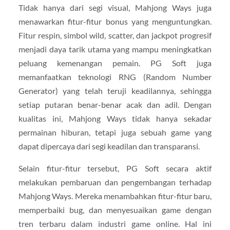
Tidak hanya dari segi visual, Mahjong Ways juga
menawarkan fitur-fitur bonus yang menguntungkan.
Fitur respin, simbol wild, scatter, dan jackpot progresif
menjadi daya tarik utama yang mampu meningkatkan
peluang kemenangan pemain. PG Soft juga
memanfaatkan teknologi RNG (Random Number
Generator) yang telah teruji keadilannya, sehingga
setiap putaran benar-benar acak dan adil. Dengan
kualitas ini, Mahjong Ways tidak hanya sekadar
permainan hiburan, tetapi juga sebuah game yang
dapat dipercaya dari segi keadilan dan transparansi.
Selain fitur-fitur tersebut, PG Soft secara aktif
melakukan pembaruan dan pengembangan terhadap
Mahjong Ways. Mereka menambahkan fitur-fitur baru,
memperbaiki bug, dan menyesuaikan game dengan
tren terbaru dalam industri game online. Hal ini