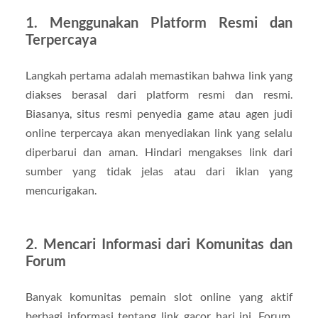
1. Menggunakan Platform Resmi dan
Terpercaya
Langkah pertama adalah memastikan bahwa link yang
diakses berasal dari platform resmi dan resmi.
Biasanya, situs resmi penyedia game atau agen judi
online terpercaya akan menyediakan link yang selalu
diperbarui dan aman. Hindari mengakses link dari
sumber yang tidak jelas atau dari iklan yang
mencurigakan.
2. Mencari Informasi dari Komunitas dan
Forum
Banyak komunitas pemain slot online yang aktif
berbagi informasi tentang link gacor hari ini. Forum,