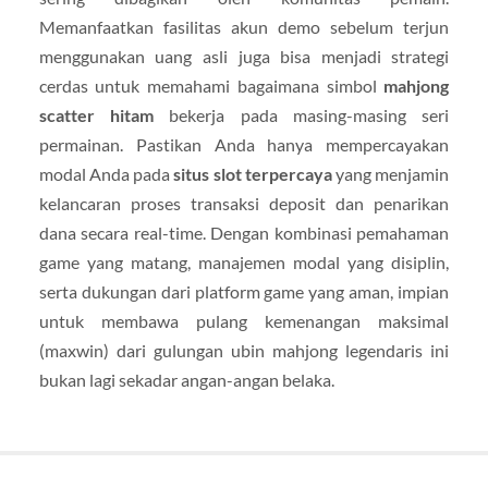
Memanfaatkan fasilitas akun demo sebelum terjun
menggunakan uang asli juga bisa menjadi strategi
cerdas untuk memahami bagaimana simbol
mahjong
scatter hitam
bekerja pada masing-masing seri
permainan. Pastikan Anda hanya mempercayakan
modal Anda pada
situs slot terpercaya
yang menjamin
kelancaran proses transaksi deposit dan penarikan
dana secara real-time. Dengan kombinasi pemahaman
game yang matang, manajemen modal yang disiplin,
serta dukungan dari platform game yang aman, impian
untuk membawa pulang kemenangan maksimal
(maxwin) dari gulungan ubin mahjong legendaris ini
bukan lagi sekadar angan-angan belaka.