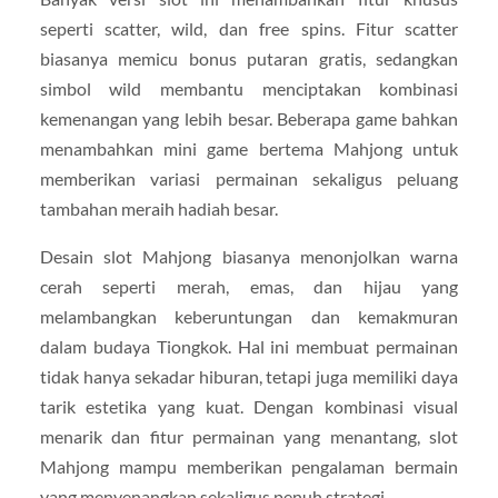
seperti scatter, wild, dan free spins. Fitur scatter
biasanya memicu bonus putaran gratis, sedangkan
simbol wild membantu menciptakan kombinasi
kemenangan yang lebih besar. Beberapa game bahkan
menambahkan mini game bertema Mahjong untuk
memberikan variasi permainan sekaligus peluang
tambahan meraih hadiah besar.
Desain slot Mahjong biasanya menonjolkan warna
cerah seperti merah, emas, dan hijau yang
melambangkan keberuntungan dan kemakmuran
dalam budaya Tiongkok. Hal ini membuat permainan
tidak hanya sekadar hiburan, tetapi juga memiliki daya
tarik estetika yang kuat. Dengan kombinasi visual
menarik dan fitur permainan yang menantang, slot
Mahjong mampu memberikan pengalaman bermain
yang menyenangkan sekaligus penuh strategi.