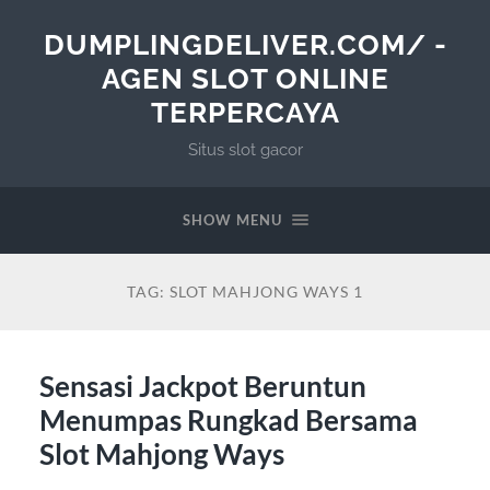
DUMPLINGDELIVER.COM/ -
AGEN SLOT ONLINE
TERPERCAYA
Situs slot gacor
SHOW MENU
TAG:
SLOT MAHJONG WAYS 1
Sensasi Jackpot Beruntun
Menumpas Rungkad Bersama
Slot Mahjong Ways