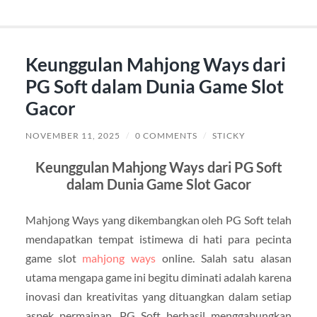
Keunggulan Mahjong Ways dari
PG Soft dalam Dunia Game Slot
Gacor
NOVEMBER 11, 2025
/
0 COMMENTS
/
STICKY
Keunggulan Mahjong Ways dari PG Soft
dalam Dunia Game Slot Gacor
Mahjong Ways yang dikembangkan oleh PG Soft telah
mendapatkan tempat istimewa di hati para pecinta
game slot
mahjong ways
online. Salah satu alasan
utama mengapa game ini begitu diminati adalah karena
inovasi dan kreativitas yang dituangkan dalam setiap
aspek permainan. PG Soft berhasil menggabungkan