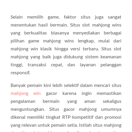
Selain memilih game, faktor situs juga sangat
menentukan hasil bermain. Situs slot mahjong wins
yang berkualitas biasanya menyediakan berbagai
pilihan game mahjong wins lengkap, mulai dari
mahjong win klasik hingga versi terbaru. Situs slot
mahjong yang baik juga didukung sistem keamanan
tinggi, transaksi cepat, dan layanan pelanggan
responsif.
Banyak pemain kini lebih selektif dalam mencari situs
mahjong win
gacor karena ingin memastikan
pengalaman bermain yang aman sekaligus
menguntungkan. Situs gacor mahjong umumnya
dikenal memiliki tingkat RTP kompetitif dan promosi
yang relevan untuk pemain setia. Istilah situs mahjong