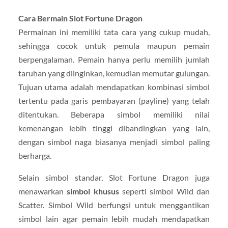
Cara Bermain Slot Fortune Dragon
Permainan ini memiliki tata cara yang cukup mudah,
sehingga cocok untuk pemula maupun pemain
berpengalaman. Pemain hanya perlu memilih jumlah
taruhan yang diinginkan, kemudian memutar gulungan.
Tujuan utama adalah mendapatkan kombinasi simbol
tertentu pada garis pembayaran (payline) yang telah
ditentukan. Beberapa simbol memiliki nilai
kemenangan lebih tinggi dibandingkan yang lain,
dengan simbol naga biasanya menjadi simbol paling
berharga.
Selain simbol standar, Slot Fortune Dragon juga
menawarkan
simbol khusus
seperti simbol Wild dan
Scatter. Simbol Wild berfungsi untuk menggantikan
simbol lain agar pemain lebih mudah mendapatkan