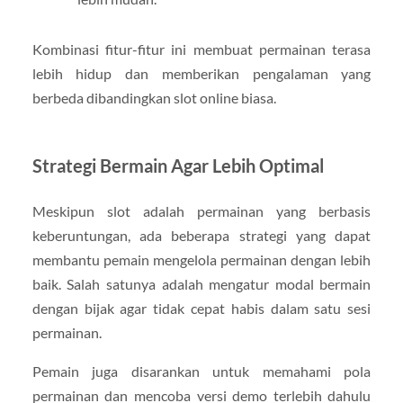
Kombinasi fitur-fitur ini membuat permainan terasa
lebih hidup dan memberikan pengalaman yang
berbeda dibandingkan slot online biasa.
Strategi Bermain Agar Lebih Optimal
Meskipun slot adalah permainan yang berbasis
keberuntungan, ada beberapa strategi yang dapat
membantu pemain mengelola permainan dengan lebih
baik. Salah satunya adalah mengatur modal bermain
dengan bijak agar tidak cepat habis dalam satu sesi
permainan.
Pemain juga disarankan untuk memahami pola
permainan dan mencoba versi demo terlebih dahulu