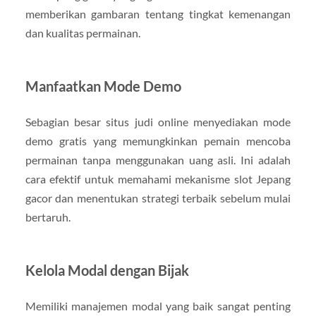
memberikan gambaran tentang tingkat kemenangan
dan kualitas permainan.
Manfaatkan Mode Demo
Sebagian besar situs judi online menyediakan mode
demo gratis yang memungkinkan pemain mencoba
permainan tanpa menggunakan uang asli. Ini adalah
cara efektif untuk memahami mekanisme slot Jepang
gacor dan menentukan strategi terbaik sebelum mulai
bertaruh.
Kelola Modal dengan Bijak
Memiliki manajemen modal yang baik sangat penting