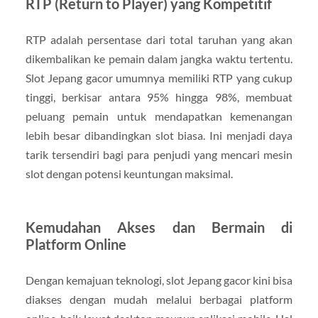
RTP (Return to Player) yang Kompetitif
RTP adalah persentase dari total taruhan yang akan
dikembalikan ke pemain dalam jangka waktu tertentu.
Slot Jepang gacor umumnya memiliki RTP yang cukup
tinggi, berkisar antara 95% hingga 98%, membuat
peluang pemain untuk mendapatkan kemenangan
lebih besar dibandingkan slot biasa. Ini menjadi daya
tarik tersendiri bagi para penjudi yang mencari mesin
slot dengan potensi keuntungan maksimal.
Kemudahan Akses dan Bermain di
Platform Online
Dengan kemajuan teknologi, slot Jepang gacor kini bisa
diakses dengan mudah melalui berbagai platform