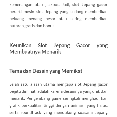
kemenangan atau jackpot. Jadi,
slot Jepang gacor
berarti mesin slot Jepang yang sedang memberikan
peluang menang besar atau sering memberikan
putaran gratis dan bonus.
Keunikan Slot Jepang Gacor yang
Membuatnya Menarik
Tema dan Desain yang Memikat
Salah satu alasan utama mengapa slot Jepang gacor
begitu diminati adalah karena desainnya yang unik dan
menarik. Pengembang game seringkali menghadirkan
grafik berkualitas tinggi dengan animasi yang halus,
serta soundtrack yang mendukung suasana Jepang