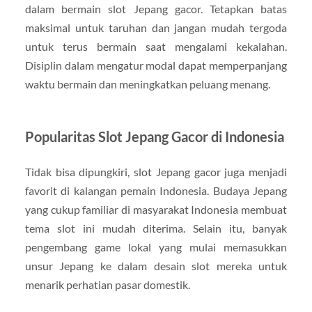
dalam bermain slot Jepang gacor. Tetapkan batas
maksimal untuk taruhan dan jangan mudah tergoda
untuk terus bermain saat mengalami kekalahan.
Disiplin dalam mengatur modal dapat memperpanjang
waktu bermain dan meningkatkan peluang menang.
Popularitas Slot Jepang Gacor di Indonesia
Tidak bisa dipungkiri, slot Jepang gacor juga menjadi
favorit di kalangan pemain Indonesia. Budaya Jepang
yang cukup familiar di masyarakat Indonesia membuat
tema slot ini mudah diterima. Selain itu, banyak
pengembang game lokal yang mulai memasukkan
unsur Jepang ke dalam desain slot mereka untuk
menarik perhatian pasar domestik.