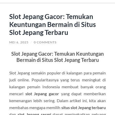
Slot Jepang Gacor: Temukan
Keuntungan Bermain di Situs
Slot Jepang Terbaru
MEI 6, 2025
/
0 COMMENTS
Slot Jepang Gacor: Temukan Keuntungan
Bermain di Situs Slot Jepang Terbaru
Slot Jepang semakin populer di kalangan para pemain
judi online. Popularitasnya yang terus meningkat di
kalangan pemain Indonesia membuat banyak orang
mencari
slot Jepang gacor
yang dapat memberikan
kemenangan lebih sering. Dalam artikel ini, kita akan
membahas mengapa memilih
situs slot Jepang terbaru
dan
slot Jepang resmi
dapat meningkatkan peluang