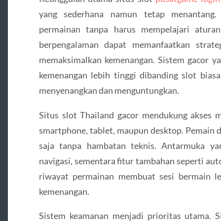
yang sederhana namun tetap menantang.
permainan tanpa harus mempelajari aturan
berpengalaman dapat memanfaatkan strateg
memaksimalkan kemenangan. Sistem gacor ya
kemenangan lebih tinggi dibanding slot biasa
menyenangkan dan menguntungkan.
Situs slot Thailand gacor mendukung akses m
smartphone, tablet, maupun desktop. Pemain d
saja tanpa hambatan teknis. Antarmuka 
navigasi, sementara fitur tambahan seperti aut
riwayat permainan membuat sesi bermain leb
kemenangan.
Sistem keamanan menjadi prioritas utama. Si