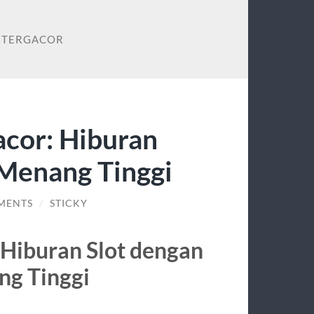
D TERGACOR
acor: Hiburan
 Menang Tinggi
MENTS
/
STICKY
: Hiburan Slot dengan
ng Tinggi