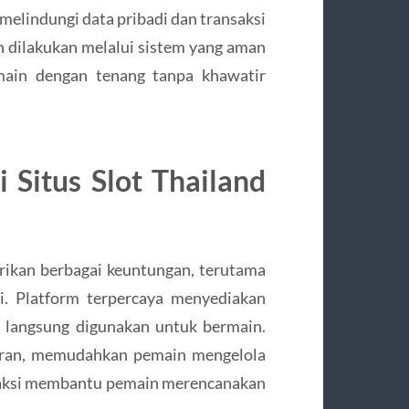
elindungi data pribadi dan transaksi
 dilakukan melalui sistem yang aman
main dengan tenang tanpa khawatir
Situs Slot Thailand
rikan berbagai keuntungan, terutama
i. Platform terpercaya menyediakan
t langsung digunakan untuk bermain.
paran, memudahkan pemain mengelola
saksi membantu pemain merencanakan