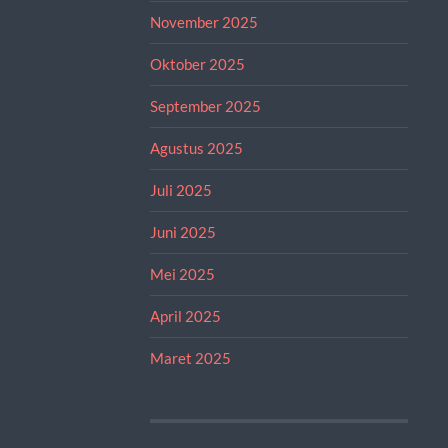
November 2025
Oktober 2025
September 2025
Agustus 2025
Juli 2025
Juni 2025
Mei 2025
April 2025
Maret 2025