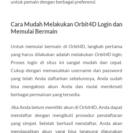
untuk pemain dengan berbagai preferensi.
Cara Mudah Melakukan Orbit4D Login dan
Memulai Bermain
Untuk memulai bermain di
Orbit4D
, langkah pertama
yang harus dilakukan adalah melakukan
Orbit4D login
.
Proses login di situs ini sangat mudah dan cepat.
Cukup dengan memasukkan username dan password
yang telah Anda daftarkan sebelumnya, Anda sudah
bisa mengakses akun Anda dan mulai menikmati
berbagai permainan yang tersedia.
Jika Anda belum memiliki akun di Orbit4D, Anda dapat
mendaftar dengan mengikuti prosedur pendaftaran
yang simpel. Setelah berhasil mendaftar, Anda akan
mendapatkan akun yang bisa langsung digunakan