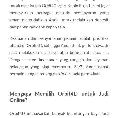
untuk melakukan
Orbit4D login
. Selain itu, situs ini juga
menawarkan berbagai metode pembayaran yang
aman, memudahkan Anda untuk melakukan deposit
dan penarikan dana kapan saja.
Keamanan dan kenyamanan pemain adalah prioritas
utama di Orbit4D, sehingga Anda tidak perlu khawatir
saat melakukan transaksi atau bermain di situs ini.
Dengan sistem keamanan yang canggih dan layanan
pelanggan yang siap membantu 24/7, Anda dapat
bermain dengan tenang dan fokus pada permainan.
Mengapa Memilih Orbit4D untuk Judi
Online?
Orbit4D menawarkan banyak keuntungan bagi para