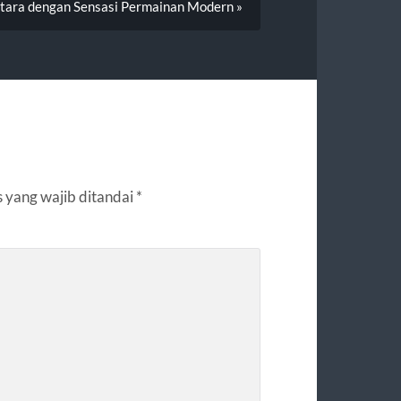
ntara dengan Sensasi Permainan Modern »
 yang wajib ditandai
*