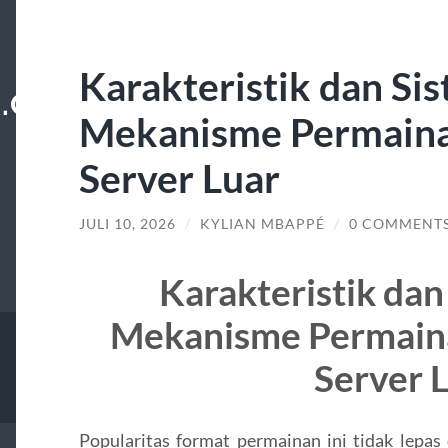
Karakteristik dan Si
R.COM/
Mekanisme Permainan
Server Luar
JULI 10, 2026
/
KYLIAN MBAPPÉ
/
0 COMMENT
Karakteristik dan
Mekanisme Permaina
Server 
Popularitas format permainan ini tidak lepas 