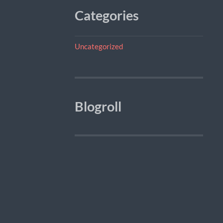
Categories
Uncategorized
Blogroll