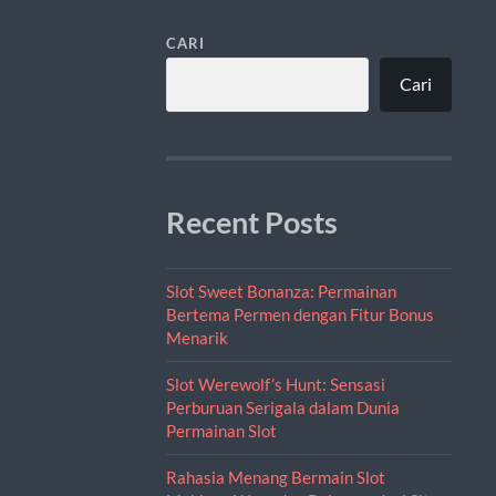
CARI
Cari
Recent Posts
Slot Sweet Bonanza: Permainan
Bertema Permen dengan Fitur Bonus
Menarik
Slot Werewolf’s Hunt: Sensasi
Perburuan Serigala dalam Dunia
Permainan Slot
Rahasia Menang Bermain Slot