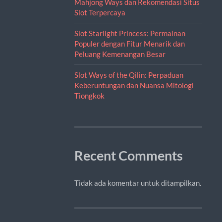
Mahjong Ways dan Rekomendasi Situs
Slot Terpercaya
Slot Starlight Princess: Permainan
Populer dengan Fitur Menarik dan
Peluang Kemenangan Besar
Slot Ways of the Qilin: Perpaduan
Keberuntungan dan Nuansa Mitologi
Tiongkok
Recent Comments
Tidak ada komentar untuk ditampilkan.