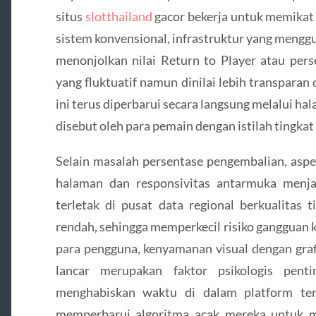
situs
slotthailand
gacor bekerja untuk memikat
sistem konvensional, infrastruktur yang mengguna
menonjolkan nilai Return to Player atau per
yang fluktuatif namun dinilai lebih transpara
ini terus diperbarui secara langsung melalui hal
disebut oleh para pemain dengan istilah tingka
Selain masalah persentase pengembalian, aspe
halaman dan responsivitas antarmuka menja
terletak di pusat data regional berkualitas 
rendah, sehingga memperkecil risiko gangguan k
para pengguna, kenyamanan visual dengan grafi
lancar merupakan faktor psikologis pen
menghabiskan waktu di dalam platform ter
memperbarui algoritma acak mereka untuk m