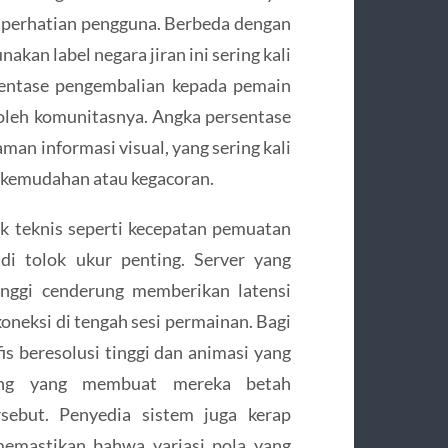
 perhatian pengguna. Berbeda dengan
kan label negara jiran ini sering kali
sentase pengembalian kepada pemain
n oleh komunitasnya. Angka persentase
aman informasi visual, yang sering kali
t kemudahan atau kegacoran.
k teknis seperti kecepatan pemuatan
di tolok ukur penting. Server yang
tinggi cenderung memberikan latensi
oneksi di tengah sesi permainan. Bagi
s beresolusi tinggi dan animasi yang
ting yang membuat mereka betah
sebut. Penyedia sistem juga kerap
emastikan bahwa variasi pola yang