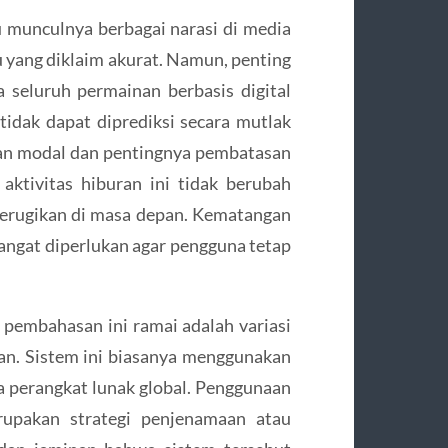
u munculnya berbagai narasi di media
 yang diklaim akurat. Namun, penting
 seluruh permainan berbasis digital
tidak dapat diprediksi secara mutlak
ngan modal dan pentingnya pembatasan
ktivitas hiburan ini tidak berubah
 merugikan di masa depan. Kematangan
 sangat diperlukan agar pengguna tetap
 pembahasan ini ramai adalah variasi
an. Sistem ini biasanya menggunakan
a perangkat lunak global. Penggunaan
rupakan strategi penjenamaan atau