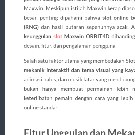
Maxwin. Meskipun istilah Maxwin kerap diaso
besar, penting dipahami bahwa
slot online
(RNG)
dan hasil putaran sepenuhnya acak. Ar
keunggulan
slot
Maxwin ORBIT4D
dibanding 
desain, fitur, dan pengalaman pengguna.
Salah satu faktor utama yang membedakan Sl
mekanik interaktif dan tema visual yang kay
animasi halus, dan musik latar yang mendukung
bukan hanya membuat permainan lebih me
keterlibatan pemain dengan cara yang lebih 
online standar.
Fitur Unggulan dan Mekan