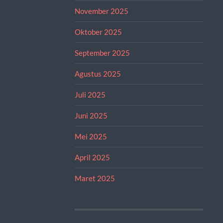
November 2025
Oktober 2025
September 2025
Agustus 2025
Juli 2025
Juni 2025
Mei 2025
April 2025
Maret 2025