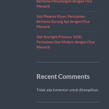
Bertema Petualangan dengan Fitur
Menarik
Slot Phoenix Rises: Permainan
Bertema Burung Api dengan Fitur
Menarik
Slot Starlight Princess 1000:
Permainan Slot Modern dengan Fitur
Menarik
Recent Comments
Tidak ada komentar untuk ditampilkan.