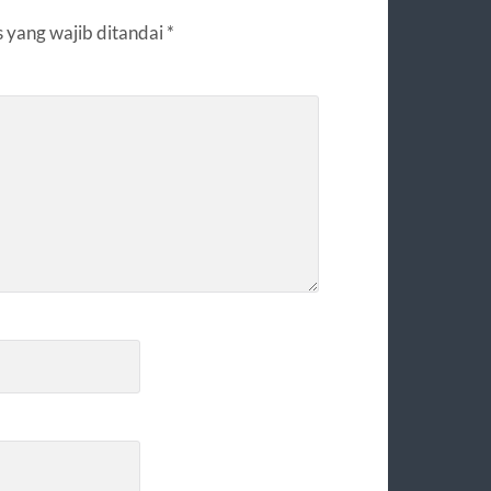
 yang wajib ditandai
*