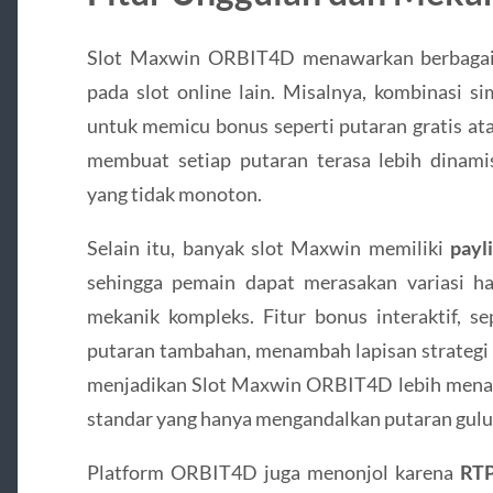
Slot Maxwin ORBIT4D menawarkan berbaga
pada slot online lain. Misalnya, kombinasi s
untuk memicu bonus seperti putaran gratis atau
membuat setiap putaran terasa lebih dinam
yang tidak monoton.
Selain itu, banyak slot Maxwin memiliki
payl
sehingga pemain dapat merasakan variasi h
mekanik kompleks. Fitur bonus interaktif, se
putaran tambahan, menambah lapisan strategi ri
menjadikan Slot Maxwin ORBIT4D lebih menarik
standar yang hanya mengandalkan putaran gulu
Platform ORBIT4D juga menonjol karena
RTP