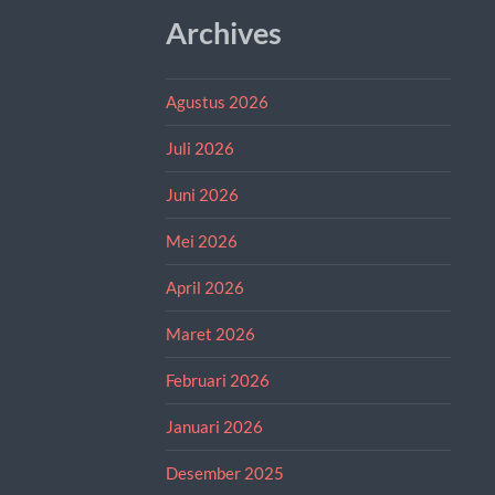
Archives
Agustus 2026
Juli 2026
Juni 2026
Mei 2026
April 2026
Maret 2026
Februari 2026
Januari 2026
Desember 2025