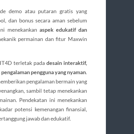
ode demo atau putaran gratis yang
bol, dan bonus secara aman sebelum
 ini menekankan
aspek edukatif dan
ekanik permainan dan fitur Maxwin
IT4D terletak pada
desain interaktif,
dan pengalaman pengguna yang nyaman
.
memberikan pengalaman bermain yang
enyenangkan, sambil tetap menekankan
mainan. Pendekatan ini menekankan
kadar potensi kemenangan finansial,
ertanggung jawab dan edukatif.