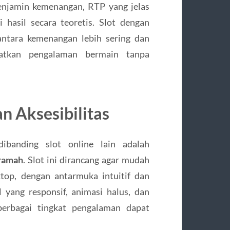
enjamin kemenangan, RTP yang jelas
asil secara teoretis. Slot dengan
antara kemenangan lebih sering dan
atkan pengalaman bermain tanpa
 Aksesibilitas
banding slot online lain adalah
 ramah
. Slot ini dirancang agar mudah
top, dengan antarmuka intuitif dan
 yang responsif, animasi halus, dan
erbagai tingkat pengalaman dapat