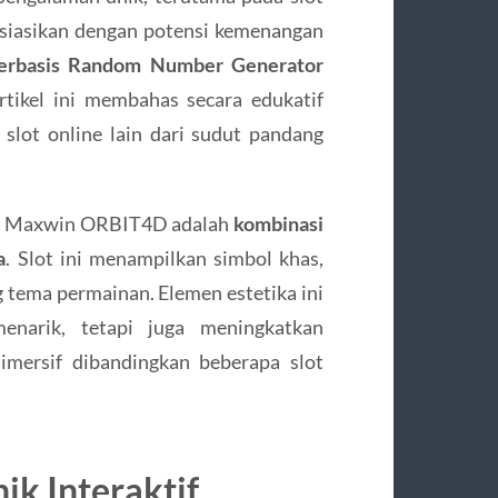
siasikan dengan potensi kemenangan
 berbasis Random Number Generator
tikel ini membahas secara edukatif
slot online lain dari sudut pandang
ot Maxwin ORBIT4D adalah
kombinasi
a
. Slot ini menampilkan simbol khas,
 tema permainan. Elemen estetika ini
narik, tetapi juga meningkatkan
imersif dibandingkan beberapa slot
ik Interaktif