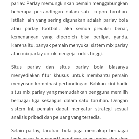
parlay. Parlay memungkinkan pemain menggabungkan
beberapa pertandingan dalam satu kupon taruhan.
Istilah lain yang sering digunakan adalah parlay bola
atau parlay football. Jika semua prediksi benar,
kemenangan yang diperoleh bisa berlipat ganda.
Karena itu, banyak pemain menyukai sistem mix parlay
atau mixparlay untuk mengejar odds tinggi.
Situs parlay dan situs parlay bola biasanya
menyediakan fitur khusus untuk membantu pemain
menyusun kombinasi pertandingan. Bahkan kini hadir
situs mix parlay yang memudahkan pengguna memilih
berbagai liga sekaligus dalam satu taruhan. Dengan
sistem ini, pemain dapat mengatur strategi sesuai
analisis pribadi dan peluang yang tersedia.
Selain parlay, taruhan bola juga mencakup berbagai
jenis pasar lain seperti handicap, over under, dan skor