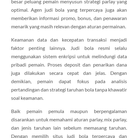
besar peluang pemain menyusun strategi parlay yang
optimal. Agen judi bola yang terpercaya juga akan
memberikan informasi promo, bonus, dan penawaran
menarik yang masih relevan dengan aturan permainan.
Keamanan data dan kecepatan transaksi menjadi
faktor penting lainnya. Judi bola resmi selalu
menggunakan sistem enkripsi untuk melindungi data
pribadi pemain. Proses deposit dan penarikan dana
juga dilakukan secara cepat dan jelas. Dengan
demikian, pemain dapat fokus pada analisis
pertandingan dan strategi taruhan bola tanpa khawatir
soal keamanan.
Baik pemain pemula maupun berpengalaman
disarankan untuk memahami aturan parlay, mix parlay,
dan jenis taruhan lain sebelum memasang taruhan.
Dengan memilih situs judi bola terpercaya dan