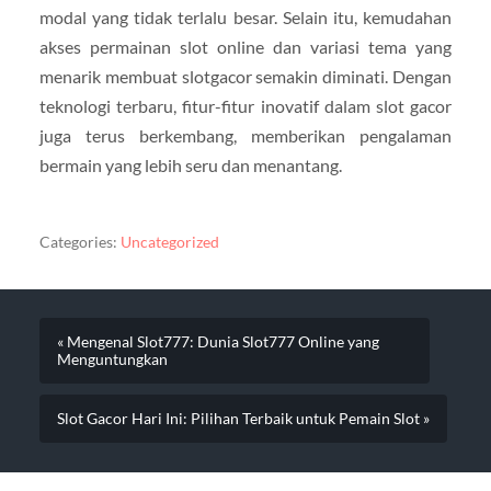
modal yang tidak terlalu besar. Selain itu, kemudahan
akses permainan slot online dan variasi tema yang
menarik membuat slotgacor semakin diminati. Dengan
teknologi terbaru, fitur-fitur inovatif dalam slot gacor
juga terus berkembang, memberikan pengalaman
bermain yang lebih seru dan menantang.
Categories:
Uncategorized
« Mengenal Slot777: Dunia Slot777 Online yang
Menguntungkan
Slot Gacor Hari Ini: Pilihan Terbaik untuk Pemain Slot »