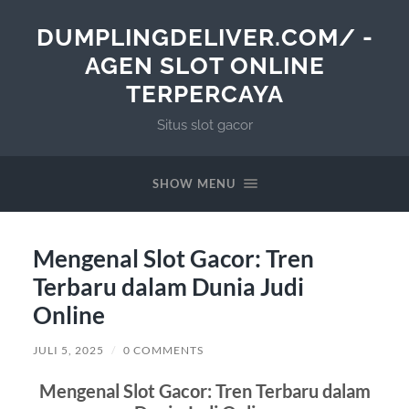
DUMPLINGDELIVER.COM/ -
AGEN SLOT ONLINE
TERPERCAYA
Situs slot gacor
SHOW MENU
Mengenal Slot Gacor: Tren
Terbaru dalam Dunia Judi
Online
JULI 5, 2025
/
0 COMMENTS
Mengenal Slot Gacor: Tren Terbaru dalam