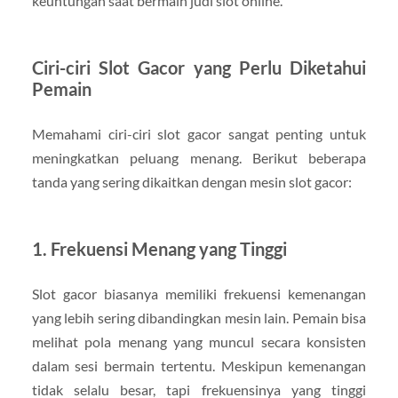
keuntungan saat bermain judi slot online.
Ciri-ciri Slot Gacor yang Perlu Diketahui
Pemain
Memahami ciri-ciri slot gacor sangat penting untuk
meningkatkan peluang menang. Berikut beberapa
tanda yang sering dikaitkan dengan mesin slot gacor:
1. Frekuensi Menang yang Tinggi
Slot gacor biasanya memiliki frekuensi kemenangan
yang lebih sering dibandingkan mesin lain. Pemain bisa
melihat pola menang yang muncul secara konsisten
dalam sesi bermain tertentu. Meskipun kemenangan
tidak selalu besar, tapi frekuensinya yang tinggi