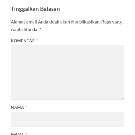
Tinggalkan Balasan
Alamat email Anda tidak akan dipublikasikan.
Ruas yang
wajib ditandai
*
KOMENTAR
*
NAMA
*
EMAIL
*