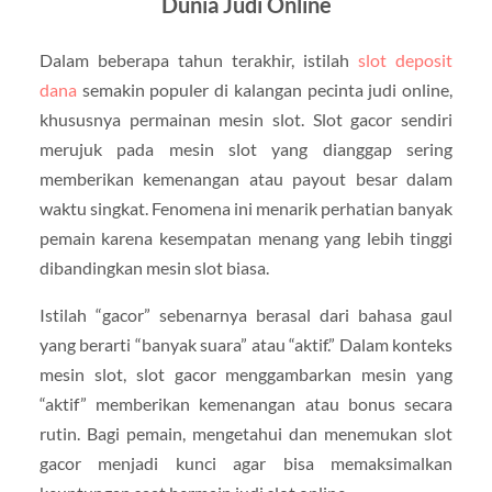
Dunia Judi Online
Dalam beberapa tahun terakhir, istilah
slot deposit
dana
semakin populer di kalangan pecinta judi online,
khususnya permainan mesin slot. Slot gacor sendiri
merujuk pada mesin slot yang dianggap sering
memberikan kemenangan atau payout besar dalam
waktu singkat. Fenomena ini menarik perhatian banyak
pemain karena kesempatan menang yang lebih tinggi
dibandingkan mesin slot biasa.
Istilah “gacor” sebenarnya berasal dari bahasa gaul
yang berarti “banyak suara” atau “aktif.” Dalam konteks
mesin slot, slot gacor menggambarkan mesin yang
“aktif” memberikan kemenangan atau bonus secara
rutin. Bagi pemain, mengetahui dan menemukan slot
gacor menjadi kunci agar bisa memaksimalkan