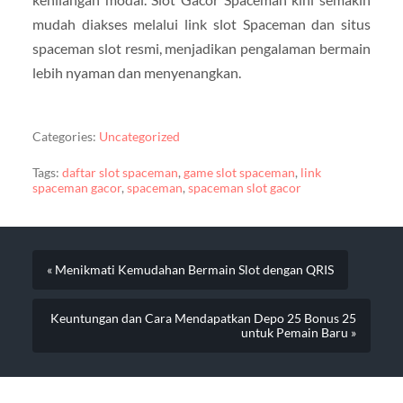
mudah diakses melalui link slot Spaceman dan situs
spaceman slot resmi, menjadikan pengalaman bermain
lebih nyaman dan menyenangkan.
Categories:
Uncategorized
Tags:
daftar slot spaceman
,
game slot spaceman
,
link
spaceman gacor
,
spaceman
,
spaceman slot gacor
« Menikmati Kemudahan Bermain Slot dengan QRIS
Keuntungan dan Cara Mendapatkan Depo 25 Bonus 25
untuk Pemain Baru »