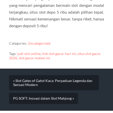
yang mencari pengalaman bermain slot dengan modal
terjangkau, situs slot depo 5 ribu adalah pilihan tepat.
Nikmati sensasi kemenangan besar, tanpa ribet, hanya
dengan deposit 5 ribu!
Categories:
Uncategorized
Tags:
judi slot online
,
link slot gacor hari ini
,
situs slot gacor
2026
,
slot gacor malam ini
« Slot Gates of Gatot Kaca: Perpaduan Legenda dan
Sensasi Modern
PG SOFT: Inovasi dalam Slot Mahjong »