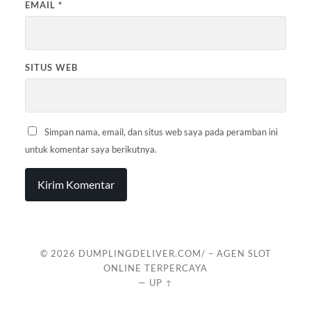
EMAIL
*
SITUS WEB
Simpan nama, email, dan situs web saya pada peramban ini
untuk komentar saya berikutnya.
© 2026
DUMPLINGDELIVER.COM/ – AGEN SLOT
ONLINE TERPERCAYA
—
UP ↑