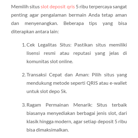
Memilih situs
slot deposit qris
5 ribu terpercaya sangat
penting agar pengalaman bermain Anda tetap aman
dan menyenangkan. Beberapa tips yang bisa
diterapkan antara lain:
Cek Legalitas Situs: Pastikan situs memiliki
lisensi resmi atau reputasi yang jelas di
komunitas slot online.
Transaksi Cepat dan Aman: Pilih situs yang
mendukung metode seperti QRIS atau e-wallet
untuk slot depo 5k.
Ragam Permainan Menarik: Situs terbaik
biasanya menyediakan berbagai jenis slot, dari
klasik hingga modern, agar setiap deposit 5 ribu
bisa dimaksimalkan.