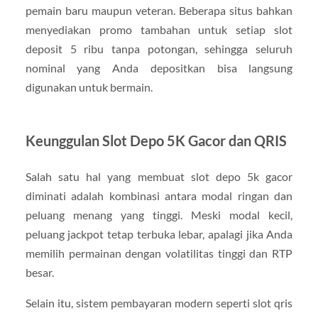
pemain baru maupun veteran. Beberapa situs bahkan
menyediakan promo tambahan untuk setiap slot
deposit 5 ribu tanpa potongan, sehingga seluruh
nominal yang Anda depositkan bisa langsung
digunakan untuk bermain.
Keunggulan Slot Depo 5K Gacor dan QRIS
Salah satu hal yang membuat slot depo 5k gacor
diminati adalah kombinasi antara modal ringan dan
peluang menang yang tinggi. Meski modal kecil,
peluang jackpot tetap terbuka lebar, apalagi jika Anda
memilih permainan dengan volatilitas tinggi dan RTP
besar.
Selain itu, sistem pembayaran modern seperti slot qris