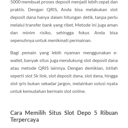
5000 membuat proses deposit menjadi lebih cepat dan
praktis. Dengan QRIS, Anda bisa melakukan slot
deposit dana hanya dalam hitungan detik, tanpa perlu
melalui transfer bank yang ribet. Metode ini juga aman
dan minim risiko, sehingga fokus Anda bisa
sepenuhnya untuk menikmati permainan.
Bagi pemain yang lebih nyaman menggunakan e-
wallet, banyak situs juga mendukung slot deposit dana
atau metode QRIS lainnya. Dengan demikian, istilah
seperti slot 5k link, slot deposit dana, slot dana, hingga
slot qris bukan sekadar jargon, melainkan solusi nyata
untuk kemudahan bermain slot online.
Cara Memilih Situs Slot Depo 5 Ribuan
Terpercaya