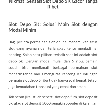
Nikmati Sensasi Slot Depo 5K Gacor Tanpa
Ribet
Slot Depo 5K: Solusi Main Slot dengan
Modal Minim
Bagi pecinta permainan slot online, menemukan situs
slot yang nyaman dan terjangkau tentu menjadi hal
penting. Salah satu pilihan terbaik saat ini adalah slot
depo 5k. Dengan modal mulai dari 5 ribu, pemain
sudah bisa menikmati berbagai permainan slot
menarik tanpa harus menguras kantong. Keuntungan
bermain slot depo 5 ribu tidak hanya soal hemat, tetapi
juga kemudahan transaksi yang cepat dan aman.
Tak heran jika istilah seperti slot depo 5 rb, slot deposit
5k, atau slot deposit 5000 semakin populer di kalangan