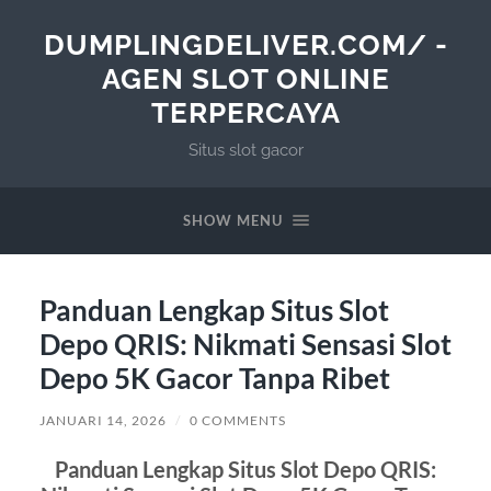
DUMPLINGDELIVER.COM/ -
AGEN SLOT ONLINE
TERPERCAYA
Situs slot gacor
SHOW MENU
Panduan Lengkap Situs Slot
Depo QRIS: Nikmati Sensasi Slot
Depo 5K Gacor Tanpa Ribet
JANUARI 14, 2026
/
0 COMMENTS
Panduan Lengkap Situs Slot Depo QRIS: