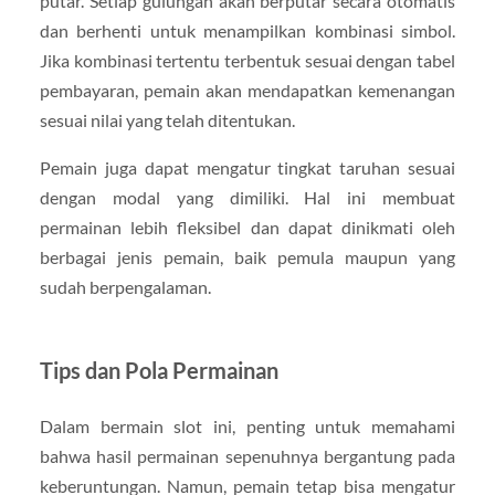
putar. Setiap gulungan akan berputar secara otomatis
dan berhenti untuk menampilkan kombinasi simbol.
Jika kombinasi tertentu terbentuk sesuai dengan tabel
pembayaran, pemain akan mendapatkan kemenangan
sesuai nilai yang telah ditentukan.
Pemain juga dapat mengatur tingkat taruhan sesuai
dengan modal yang dimiliki. Hal ini membuat
permainan lebih fleksibel dan dapat dinikmati oleh
berbagai jenis pemain, baik pemula maupun yang
sudah berpengalaman.
Tips dan Pola Permainan
Dalam bermain slot ini, penting untuk memahami
bahwa hasil permainan sepenuhnya bergantung pada
keberuntungan. Namun, pemain tetap bisa mengatur