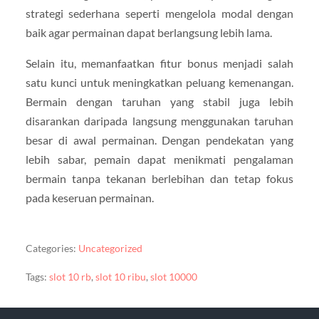
strategi sederhana seperti mengelola modal dengan
baik agar permainan dapat berlangsung lebih lama.
Selain itu, memanfaatkan fitur bonus menjadi salah
satu kunci untuk meningkatkan peluang kemenangan.
Bermain dengan taruhan yang stabil juga lebih
disarankan daripada langsung menggunakan taruhan
besar di awal permainan. Dengan pendekatan yang
lebih sabar, pemain dapat menikmati pengalaman
bermain tanpa tekanan berlebihan dan tetap fokus
pada keseruan permainan.
Categories:
Uncategorized
Tags:
slot 10 rb
,
slot 10 ribu
,
slot 10000