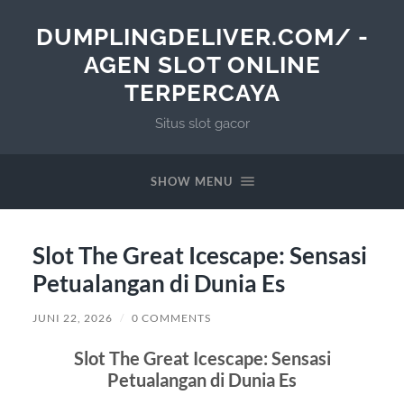
DUMPLINGDELIVER.COM/ -
AGEN SLOT ONLINE
TERPERCAYA
Situs slot gacor
SHOW MENU
Slot The Great Icescape: Sensasi
Petualangan di Dunia Es
JUNI 22, 2026
/
0 COMMENTS
Slot The Great Icescape: Sensasi
Petualangan di Dunia Es