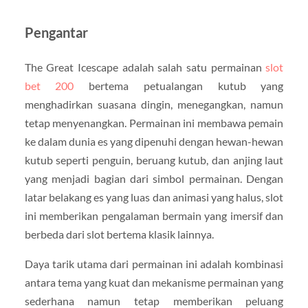
Pengantar
The Great Icescape
adalah salah satu permainan
slot
bet 200
bertema petualangan kutub yang
menghadirkan suasana dingin, menegangkan, namun
tetap menyenangkan. Permainan ini membawa pemain
ke dalam dunia es yang dipenuhi dengan hewan-hewan
kutub seperti penguin, beruang kutub, dan anjing laut
yang menjadi bagian dari simbol permainan. Dengan
latar belakang es yang luas dan animasi yang halus, slot
ini memberikan pengalaman bermain yang imersif dan
berbeda dari slot bertema klasik lainnya.
Daya tarik utama dari permainan ini adalah kombinasi
antara tema yang kuat dan mekanisme permainan yang
sederhana namun tetap memberikan peluang