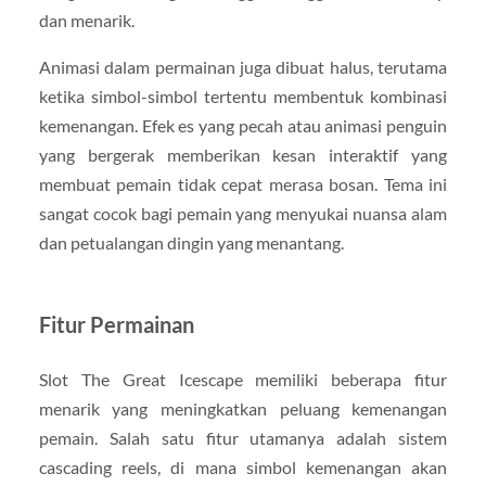
dan menarik.
Animasi dalam permainan juga dibuat halus, terutama
ketika simbol-simbol tertentu membentuk kombinasi
kemenangan. Efek es yang pecah atau animasi penguin
yang bergerak memberikan kesan interaktif yang
membuat pemain tidak cepat merasa bosan. Tema ini
sangat cocok bagi pemain yang menyukai nuansa alam
dan petualangan dingin yang menantang.
Fitur Permainan
Slot The Great Icescape memiliki beberapa fitur
menarik yang meningkatkan peluang kemenangan
pemain. Salah satu fitur utamanya adalah sistem
cascading reels, di mana simbol kemenangan akan