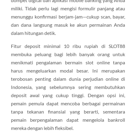
dompet digital dan aplikasi mobile banking yang Anda
miliki. Tidak perlu lagi mengisi formulir panjang atau
menunggu konfirmasi berjam-jam—cukup scan, bayar,
dan dana langsung masuk ke akun permainan Anda
dalam hitungan detik.
Fitur deposit minimal 10 ribu rupiah di SLOT88
membuka peluang bagi lebih banyak orang untuk
menikmati pengalaman bermain slot online tanpa
harus mengeluarkan modal besar. Ini merupakan
terobosan penting dalam dunia perjudian online di
Indonesia, yang sebelumnya sering membutuhkan
deposit awal yang cukup tinggi. Dengan opsi ini,
pemain pemula dapat mencoba berbagai permainan
tanpa tekanan finansial yang berarti, sementara
pemain berpengalaman dapat mengelola bankroll
mereka dengan lebih fleksibel.