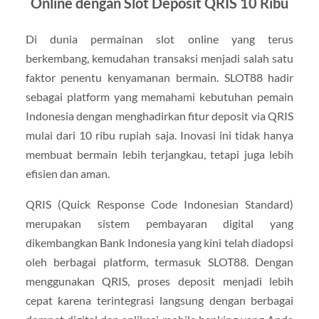
Online dengan Slot Deposit QRIS 10 Ribu
Di dunia permainan slot online yang terus
berkembang, kemudahan transaksi menjadi salah satu
faktor penentu kenyamanan bermain. SLOT88 hadir
sebagai platform yang memahami kebutuhan pemain
Indonesia dengan menghadirkan fitur deposit via QRIS
mulai dari 10 ribu rupiah saja. Inovasi ini tidak hanya
membuat bermain lebih terjangkau, tetapi juga lebih
efisien dan aman.
QRIS (Quick Response Code Indonesian Standard)
merupakan sistem pembayaran digital yang
dikembangkan Bank Indonesia yang kini telah diadopsi
oleh berbagai platform, termasuk SLOT88. Dengan
menggunakan QRIS, proses deposit menjadi lebih
cepat karena terintegrasi langsung dengan berbagai