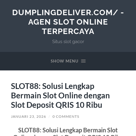
DUMPLINGDELIVER.COM/ -
AGEN SLOT ONLINE
TERPERCAYA
Situs slot gacor
SHOW MENU
SLOT88: Solusi Lengkap
Bermain Slot Online dengan
Slot Deposit QRIS 10 Ribu
JANUARI 23, 2026
/
0 COMMENTS
SLOT88: Solusi Lengkap Bermain Slot