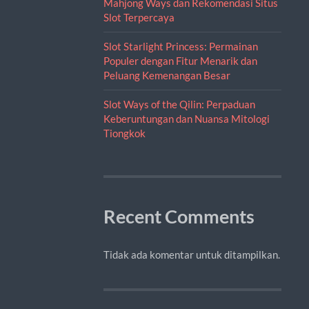
Mahjong Ways dan Rekomendasi Situs
Slot Terpercaya
Slot Starlight Princess: Permainan
Populer dengan Fitur Menarik dan
Peluang Kemenangan Besar
Slot Ways of the Qilin: Perpaduan
Keberuntungan dan Nuansa Mitologi
Tiongkok
Recent Comments
Tidak ada komentar untuk ditampilkan.