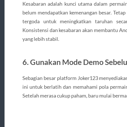
Kesabaran adalah kunci utama dalam permaina
belum mendapatkan kemenangan besar. Tetap b
tergoda untuk meningkatkan taruhan secar
Konsistensi dan kesabaran akan membantu A
yang lebih stabil.
6. Gunakan Mode Demo Sebelu
Sebagian besar platform Joker123 menyediakan
ini untuk berlatih dan memahami pola permaina
Setelah merasa cukup paham, baru mulai berma