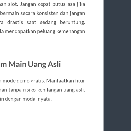
n slot. Jangan cepat putus asa jika
ermain secara konsisten dan jangan
a drastis saat sedang beruntung.
nda mendapatkan peluang kemenangan
m Main Uang Asli
 mode demo gratis. Manfaatkan fitur
n tanpa risiko kehilangan uang asli.
in dengan modal nyata.