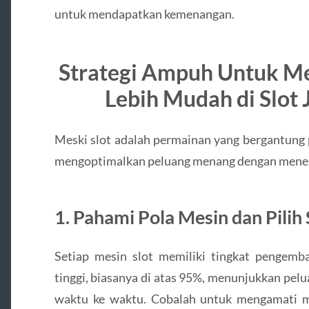
untuk mendapatkan kemenangan.
Strategi Ampuh Untuk 
Lebih Mudah di Slot
Meski slot adalah permainan yang bergantung 
mengoptimalkan peluang menang dengan menera
1. Pahami Pola Mesin dan Pilih
Setiap mesin slot memiliki tingkat pengemb
tinggi, biasanya di atas 95%, menunjukkan pel
waktu ke waktu. Cobalah untuk mengamati 