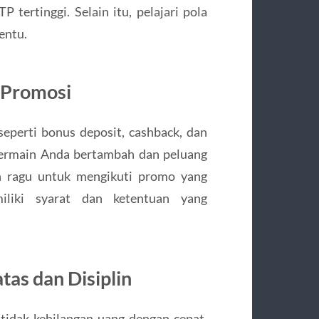
 tertinggi. Selain itu, pelajari pola
entu.
 Promosi
eperti bonus deposit, cashback, dan
 bermain Anda bertambah dan peluang
 ragu untuk mengikuti promo yang
iliki syarat dan ketentuan yang
tas dan Disiplin
tidak kehilangan uang dengan cepat.