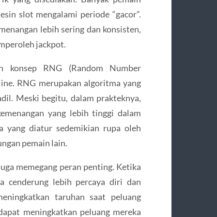
sin slot mengalami periode “gacor”.
menangan lebih sering dan konsisten,
mperoleh jackpot.
ngan konsep RNG (Random Number
nline. RNG merupakan algoritma yang
dil. Meski begitu, dalam prakteknya,
kemenangan yang lebih tinggi dalam
a yang diatur sedemikian rupa oleh
ngan pemain lain.
n juga memegang peran penting. Ketika
a cenderung lebih percaya diri dan
 meningkatkan taruhan saat peluang
g dapat meningkatkan peluang mereka