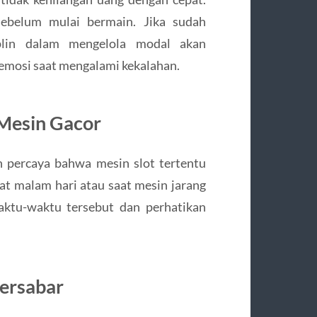
ebelum mulai bermain. Jika sudah
iplin dalam mengelola modal akan
emosi saat mengalami kekalahan.
 Mesin Gacor
n percaya bahwa mesin slot tertentu
aat malam hari atau saat mesin jarang
aktu-waktu tersebut dan perhatikan
Bersabar