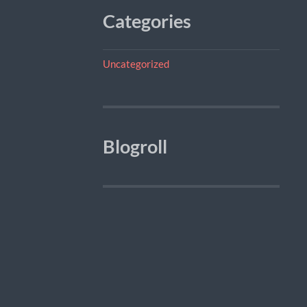
Categories
Uncategorized
Blogroll