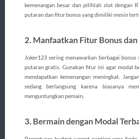
kemenangan besar dan pilihlah slot dengan RTP
putaran dan fitur bonus yang dimiliki mesin tert
2. Manfaatkan Fitur Bonus dan
Joker123 sering menawarkan berbagai bonus s
putaran gratis. Gunakan fitur ini agar modal
mendapatkan kemenangan meningkat. Jangan
sedang berlangsung karena biasanya mem
menguntungkan pemain.
3. Bermain dengan Modal Terba
Pengaturan budget sangat penting agar Anda 