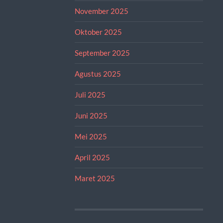
November 2025
Oktober 2025
September 2025
Agustus 2025
Juli 2025
Juni 2025
Mei 2025
April 2025
Maret 2025