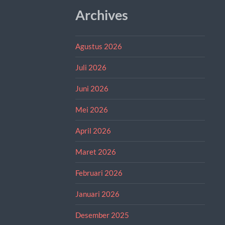
Archives
Agustus 2026
Juli 2026
Juni 2026
Mei 2026
April 2026
Maret 2026
Februari 2026
Januari 2026
Desember 2025