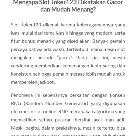
Mengapa Slot Joker123 Dikatakan Gacor
dan Mudah Menang?
Slot Joker123 dikenal karena keberagamannya yang
luas, mulai dari tema klasik hingga yang modern, serta
fitur bonus menarik yang disediakan. Banyak pemain
percaya bahwa ada waktu tertentu di mana mesin slot
mengalami periode “gacor”. Pada saat ini, mesin
cenderung memberikan kemenangan lebih sering dan
konsisten, sehingga pemain merasa lebih mudah untuk
memperoleh jackpot.
Fenomena ini sebenarnya berkaitan dengan konsep
RNG (Random Number Generator) yang digunakan
oleh mesin slot online. RNG merupakan algoritma yang
memastikan setiap putaran bersifat acak dan adil.
Meski begitu, dalam prakteknya, mesin tertentu bisa
saja menunjukkan pola kemenangan yang lebih tinggi