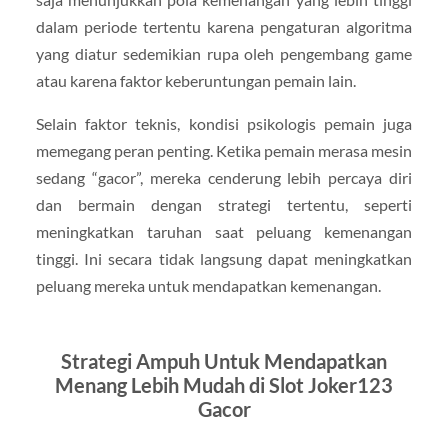
dalam periode tertentu karena pengaturan algoritma
yang diatur sedemikian rupa oleh pengembang game
atau karena faktor keberuntungan pemain lain.
Selain faktor teknis, kondisi psikologis pemain juga
memegang peran penting. Ketika pemain merasa mesin
sedang “gacor”, mereka cenderung lebih percaya diri
dan bermain dengan strategi tertentu, seperti
meningkatkan taruhan saat peluang kemenangan
tinggi. Ini secara tidak langsung dapat meningkatkan
peluang mereka untuk mendapatkan kemenangan.
Strategi Ampuh Untuk Mendapatkan
Menang Lebih Mudah di Slot Joker123
Gacor